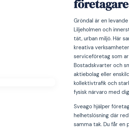
företagare
Gröndal är en levande 
Liljeholmen och innerst
tät, urban miljö. Här 
kreativa verksamheter
serviceföretag som ar
Bostadskvarter och s
aktiebolag eller enskil
kollektivtrafik och st
fysisk närvaro med dig
Sveago hjälper företa
helhetslösning där redo
samma tak. Du får en p