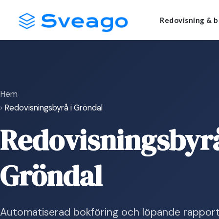
Skip
Launch login modal
Launch register modal
Redovisning & b
to
content
Hem
›
Redovisningsbyrå i Gröndal
Redovisningsbyrå
Gröndal
Automatiserad bokföring och löpande rapport