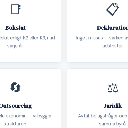
📑
📋
Bokslut
Deklaratio
lut enligt K2 eller K3, i tid
Inget missas — varken av
varje år.
tidsfrister.
🔄
⚖️
Outsourcing
Juridik
ela ekonomin — vi bygger
Avtal, bolagsfrågor och
strukturen.
samma byrå.