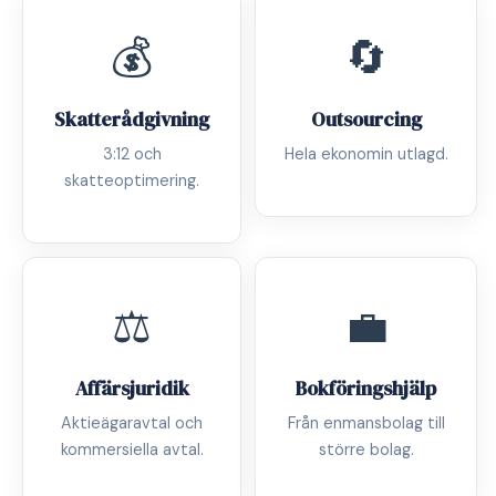
💰
🔄
Skatterådgivning
Outsourcing
3:12 och
Hela ekonomin utlagd.
skatteoptimering.
⚖️
💼
Affärsjuridik
Bokföringshjälp
Aktieägaravtal och
Från enmansbolag till
kommersiella avtal.
större bolag.