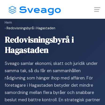
Skip
Launch login modal
Launch register modal
to
content
Hem
›
Redovisningsbyrå i Hagastaden
Redovisningsbyrå i
Hagastaden
Sveago samlar ekonomi, skatt och juridik under
samma tak, så du får en sammanhållen
rådgivning som hänger ihop med affären. För
företagare i Hagastaden betyder det mindre
samordning mellan flera byråer och snabbare
beslut med bättre kontroll. En strategisk partner