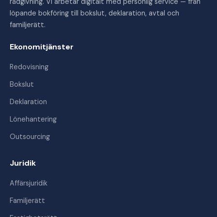
rådgivning. Vi arbetar digitalt med personlig service — från
löpande bokföring till bokslut, deklaration, avtal och
familjerätt.
Ekonomitjänster
Redovisning
Bokslut
Deklaration
Lönehantering
Outsourcing
Juridik
Affärsjuridik
Familjerätt