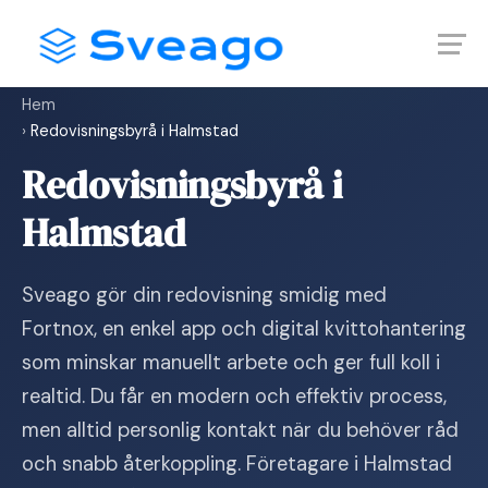
Skip
Launch login modal
Launch register modal
to
content
Hem
›
Redovisningsbyrå i Halmstad
Redovisningsbyrå i
Halmstad
Sveago gör din redovisning smidig med
Fortnox, en enkel app och digital kvittohantering
som minskar manuellt arbete och ger full koll i
realtid. Du får en modern och effektiv process,
men alltid personlig kontakt när du behöver råd
och snabb återkoppling. Företagare i Halmstad