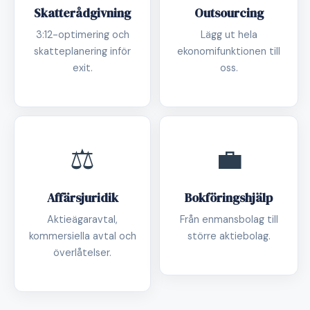
Skatterådgivning
Outsourcing
3:12-optimering och
Lägg ut hela
skatteplanering inför
ekonomifunktionen till
exit.
oss.
⚖️
💼
Affärsjuridik
Bokföringshjälp
Aktieägaravtal,
Från enmansbolag till
kommersiella avtal och
större aktiebolag.
överlåtelser.