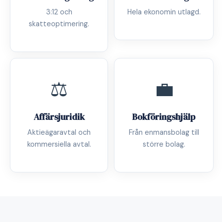
3:12 och
Hela ekonomin utlagd.
skatteoptimering.
⚖️
💼
Affärsjuridik
Bokföringshjälp
Aktieägaravtal och
Från enmansbolag till
kommersiella avtal.
större bolag.