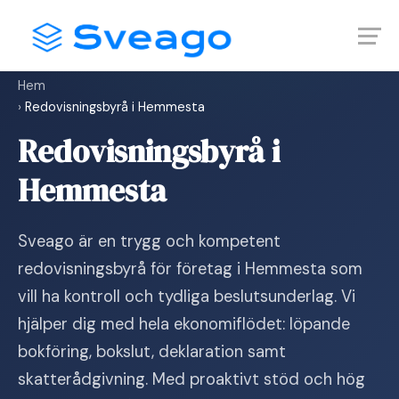
Skip
Launch login modal
Launch register modal
to
content
Hem
›
Redovisningsbyrå i Hemmesta
Redovisningsbyrå i
Hemmesta
Sveago är en trygg och kompetent
redovisningsbyrå för företag i Hemmesta som
vill ha kontroll och tydliga beslutsunderlag. Vi
hjälper dig med hela ekonomiflödet: löpande
bokföring, bokslut, deklaration samt
skatterådgivning. Med proaktivt stöd och hög