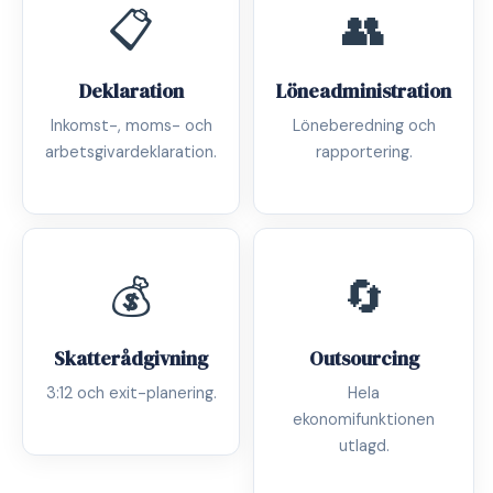
📋
👥
Deklaration
Löneadministration
Inkomst-, moms- och
Löneberedning och
arbetsgivardeklaration.
rapportering.
💰
🔄
Skatterådgivning
Outsourcing
3:12 och exit-planering.
Hela
ekonomifunktionen
utlagd.