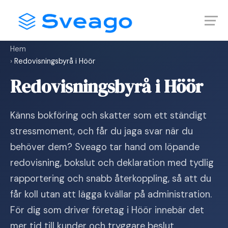
Skip
Launch login modal
Launch register modal
to
content
Hem
›
Redovisningsbyrå i Höör
Redovisningsbyrå i Höör
Känns bokföring och skatter som ett ständigt
stressmoment, och får du jaga svar när du
behöver dem? Sveago tar hand om löpande
redovisning, bokslut och deklaration med tydlig
rapportering och snabb återkoppling, så att du
får koll utan att lägga kvällar på administration.
För dig som driver företag i Höör innebär det
mer tid till kunder och tryggare beslut.