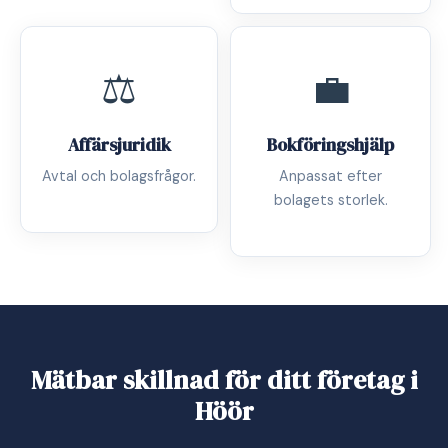
⚖️
💼
Affärsjuridik
Bokföringshjälp
Avtal och bolagsfrågor.
Anpassat efter
bolagets storlek.
Mätbar skillnad för ditt företag i
Höör