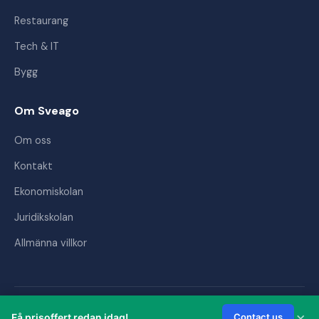
Restaurang
Tech & IT
Bygg
Om Sveago
Om oss
Kontakt
Ekonomiskolan
Juridikskolan
Allmänna villkor
© 2026 Sveago AB. Alla rättigheter förbehållna.
×
Få prisoffert redan idag!
Contact us