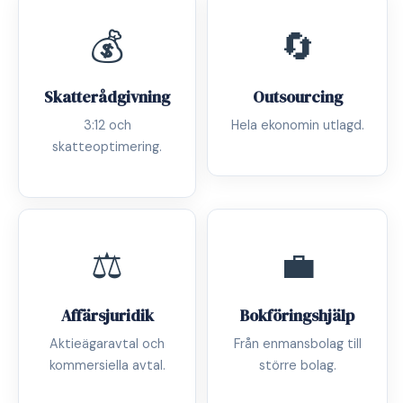
💰
🔄
Skatterådgivning
Outsourcing
3:12 och
Hela ekonomin utlagd.
skatteoptimering.
⚖️
💼
Affärsjuridik
Bokföringshjälp
Aktieägaravtal och
Från enmansbolag till
kommersiella avtal.
större bolag.