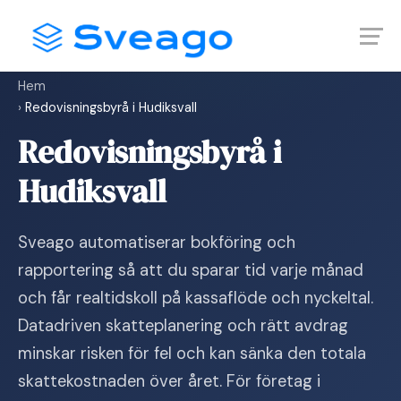
Skip
Launch login modal
Launch register modal
to
content
Hem
›
Redovisningsbyrå i Hudiksvall
Redovisningsbyrå i
Hudiksvall
Sveago automatiserar bokföring och
rapportering så att du sparar tid varje månad
och får realtidskoll på kassaflöde och nyckeltal.
Datadriven skatteplanering och rätt avdrag
minskar risken för fel och kan sänka den totala
skattekostnaden över året. För företag i