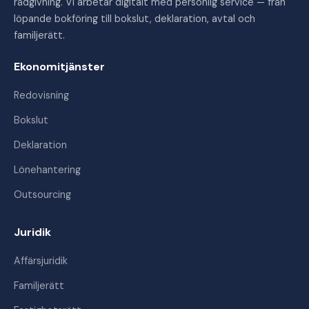
rådgivning. Vi arbetar digitalt med personlig service — från
löpande bokföring till bokslut, deklaration, avtal och
familjerätt.
Ekonomitjänster
Redovisning
Bokslut
Deklaration
Lönehantering
Outsourcing
Juridik
Affärsjuridik
Familjerätt