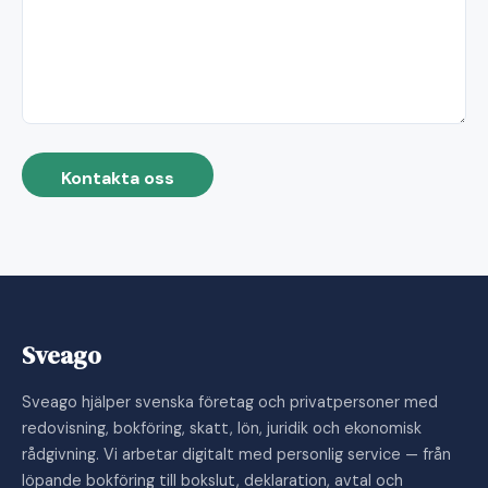
Kontakta oss
Sveago
Sveago hjälper svenska företag och privatpersoner med
redovisning, bokföring, skatt, lön, juridik och ekonomisk
rådgivning. Vi arbetar digitalt med personlig service — från
löpande bokföring till bokslut, deklaration, avtal och