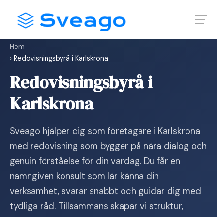
Skip
Launch login modal
Launch register modal
to
content
Hem
›
Redovisningsbyrå i Karlskrona
Redovisningsbyrå i
Karlskrona
Sveago hjälper dig som företagare i Karlskrona
med redovisning som bygger på nära dialog och
genuin förståelse för din vardag. Du får en
namngiven konsult som lär känna din
verksamhet, svarar snabbt och guidar dig med
tydliga råd. Tillsammans skapar vi struktur,