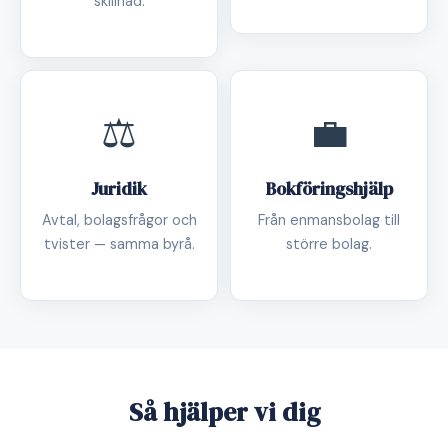
skillnad.
⚖️
💼
Juridik
Bokföringshjälp
Avtal, bolagsfrågor och
Från enmansbolag till
tvister — samma byrå.
större bolag.
Så hjälper vi dig