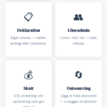
📋
👥
Deklaration
Löneadmin
Inget missas — varken
Löner i rätt tid — varje
avdrag eller tidsfrister.
månad.
💰
🔄
Skatt
Outsourcing
3:12, utdelning och
Lägg ut hela ekonomin
optimering som gör
— vi bygger strukturen.