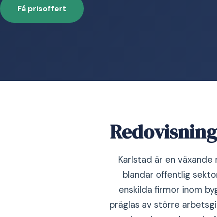
Få prisoffert
Redovisning 
Karlstad är en växande
blandar offentlig sekt
enskilda firmor inom by
präglas av större arbetsgi