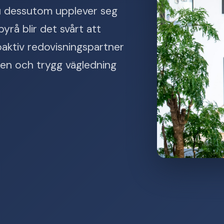
u dessutom upplever seg
yrå blir det svårt att
roaktiv redovisningspartner
den och trygg vägledning