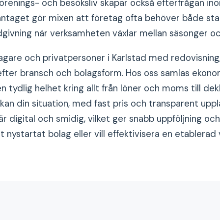
förenings- och besöksliv skapar också efterfrågan in
ntaget gör mixen att företag ofta behöver både sta
givning när verksamheten växlar mellan säsonger oc
agare och privatpersoner i Karlstad med redovisning,
fter bransch och bolagsform. Hos oss samlas ekonomi
 tydlig helhet kring allt från löner och moms till dek
 kan din situation, med fast pris och transparent up
r digital och smidig, vilket ger snabb uppföljning oc
t nystartat bolag eller vill effektivisera en etablera