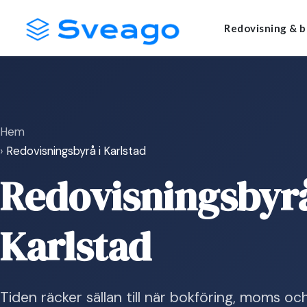
Skip
Launch login modal
Launch register modal
Redovisning & b
to
content
Hem
›
Redovisningsbyrå i Karlstad
Redovisningsbyrå
Karlstad
Tiden räcker sällan till när bokföring, moms oc