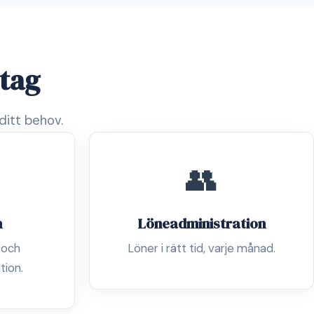
etag
ditt behov.
👥
n
Löneadministration
 och
Löner i rätt tid, varje månad.
tion.