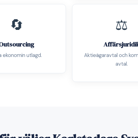
🔄
⚖️
Outsourcing
Affärsjuridi
a ekonomin utlagd.
Aktieägaravtal och kom
avtal.