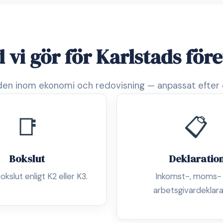
 vi gör för Karlstads för
en inom ekonomi och redovisning — anpassat efter 
📑
📋
Bokslut
Deklaratio
okslut enligt K2 eller K3.
Inkomst-, moms-
arbetsgivardeklara