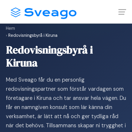
Skip
Launch login modal
Launch register modal
to
content
Hem
›
Redovisningsbyrå i Kiruna
Redovisningsbyrå i
Kiruna
Med Sveago får du en personlig
redovisningspartner som förstår vardagen som
företagare i Kiruna och tar ansvar hela vägen. Du
får en namngiven konsult som lär känna din
verksamhet, är lätt att nå och ger tydliga råd
när det behövs. Tillsammans skapar ni trygghet i