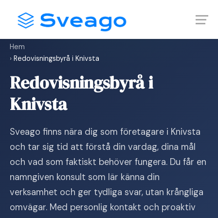
Skip
Launch login modal
Launch register modal
to
content
Hem
›
Redovisningsbyrå i Knivsta
Redovisningsbyrå i
Knivsta
Sveago finns nära dig som företagare i Knivsta
och tar sig tid att förstå din vardag, dina mål
och vad som faktiskt behöver fungera. Du får en
namngiven konsult som lär känna din
verksamhet och ger tydliga svar, utan krångliga
omvägar. Med personlig kontakt och proaktiv