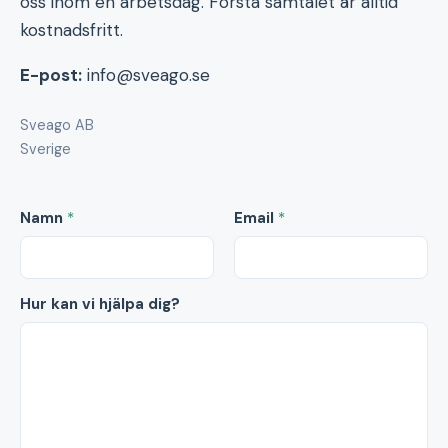
oss inom en arbetsdag. Första samtalet är alltid
kostnadsfritt.
E-post:
info@sveago.se
Sveago AB
Sverige
Namn
*
Email
*
Hur kan vi hjälpa dig?