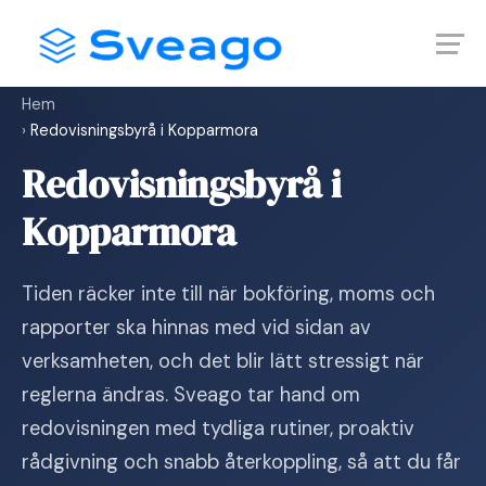
Skip
Launch login modal
Launch register modal
to
content
Hem
›
Redovisningsbyrå i Kopparmora
Redovisningsbyrå i
Kopparmora
Tiden räcker inte till när bokföring, moms och
rapporter ska hinnas med vid sidan av
verksamheten, och det blir lätt stressigt när
reglerna ändras. Sveago tar hand om
redovisningen med tydliga rutiner, proaktiv
rådgivning och snabb återkoppling, så att du får