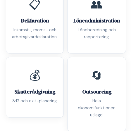
📋
👥
Deklaration
Löneadministration
Inkomst-, moms- och
Löneberedning och
arbetsgivardeklaration.
rapportering.
💰
🔄
Skatterådgivning
Outsourcing
3:12 och exit-planering.
Hela
ekonomifunktionen
utlagd.