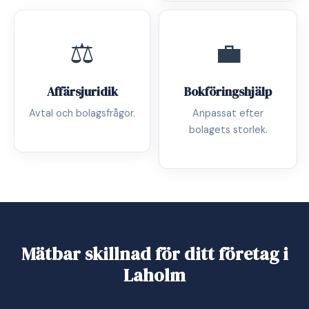
⚖️
💼
Affärsjuridik
Bokföringshjälp
Avtal och bolagsfrågor.
Anpassat efter
bolagets storlek.
Mätbar skillnad för ditt företag i
Laholm