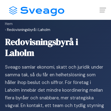
Skip
Launch login modal
Launch register modal
to
content
Hem
›
Redovisningsbyrå i Laholm
Redovisningsbyrå i
Laholm
Sveago samlar ekonomi, skatt och juridik under
samma tak, så du får en helhetslösning som
håller ihop beslut och siffror. För företag i
Laholm innebär det mindre koordinering mellan
flera byråer och snabbare, mer strategiska
vägval. En kontakt, ett team och tydlig styrning