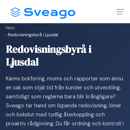
Skip
Launch login modal
Launch register modal
to
content
Hem
›
Redovisningsbyrå i Ljusdal
Redovisningsbyrå i
Ljusdal
Känns bokföring, moms och rapporter som ännu
en sak som stjäl tid från kunder och utveckling,
samtidigt som reglerna bara blir krångligare?
Sveago tar hand om löpande redovisning, löner
och bokslut med tydlig återkoppling och
proaktiv rådgivning. Du får ordning och kontroll i