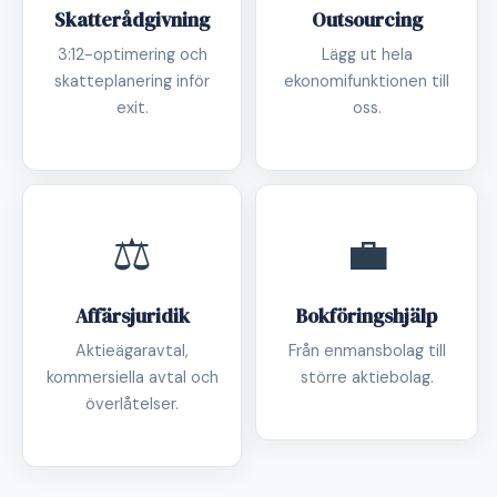
Skatterådgivning
Outsourcing
3:12-optimering och
Lägg ut hela
skatteplanering inför
ekonomifunktionen till
exit.
oss.
⚖️
💼
Affärsjuridik
Bokföringshjälp
Aktieägaravtal,
Från enmansbolag till
kommersiella avtal och
större aktiebolag.
överlåtelser.