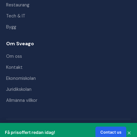
Restaurang
Tech & IT
Bygg
Om Sveago
Om oss
Kontakt
Ekonomiskolan
Juridikskolan
Allmänna villkor
© 2026 Sveago AB. Alla rättigheter förbehållna.
×
Få prisoffert redan idag!
Contact us