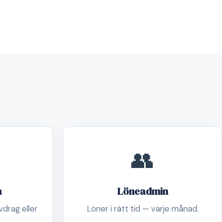
👥
n
Löneadmin
drag eller
Löner i rätt tid — varje månad.