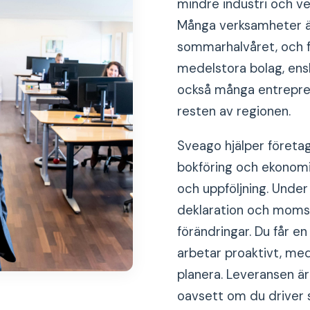
mindre industri och ve
Många verksamheter ä
sommarhalvåret, och 
medelstora bolag, enski
också många entrepre
resten av regionen.
Sveago hjälper företag
bokföring och ekonomis
och uppföljning. Under
deklaration och moms t
förändringar. Du får e
arbetar proaktivt, med
planera. Leveransen är 
oavsett om du driver s