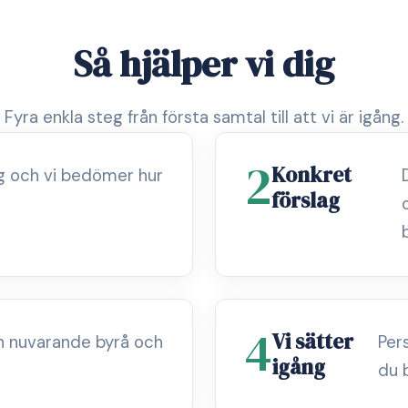
Så hjälper vi dig
Fyra enkla steg från första samtal till att vi är igång.
2
Konkret
ag och vi bedömer hur
förslag
4
Vi sätter
n nuvarande byrå och
Per
igång
du 