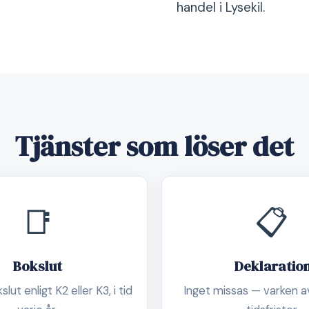
handel i Lysekil.
Tjänster som löser det
📑
📋
Bokslut
Deklaratio
lut enligt K2 eller K3, i tid
Inget missas — varken av