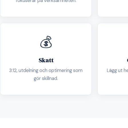
fokuserar på verksamheten.
💰
Skatt
3:12, utdelning och optimering som
Lägg ut h
gör skillnad.