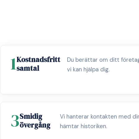
1
Kostnadsfritt
Du berättar om ditt föret
samtal
vi kan hjälpa dig.
3
Smidig
Vi hanterar kontakten med di
övergång
hämtar historiken.