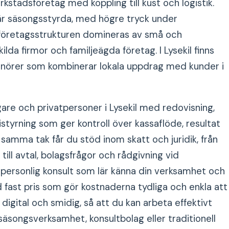
rkstadsföretag med koppling till kust och logistik.
r säsongsstyrda, med högre tryck under
företagsstrukturen domineras av små och
lda firmor och familjeägda företag. I Lysekil finns
nörer som kombinerar lokala uppdrag med kunder i
are och privatpersoner i Lysekil med redovisning,
tyrning som ger kontroll över kassaflöde, resultat
 samma tak får du stöd inom skatt och juridik, från
ill avtal, bolagsfrågor och rådgivning vid
n personlig konsult som lär känna din verksamhet och
 fast pris som gör kostnaderna tydliga och enkla att
digital och smidig, så att du kan arbeta effektivt
äsongsverksamhet, konsultbolag eller traditionell