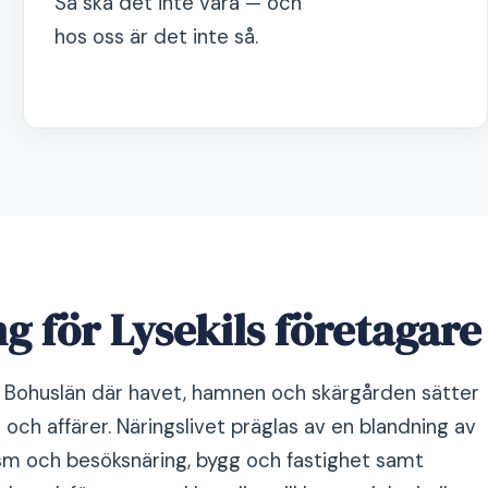
Så ska det inte vara — och
hos oss är det inte så.
g för Lysekils företagare
 i Bohuslän där havet, hamnen och skärgården sätter
och affärer. Näringslivet präglas av en blandning av
ism och besöksnäring, bygg och fastighet samt