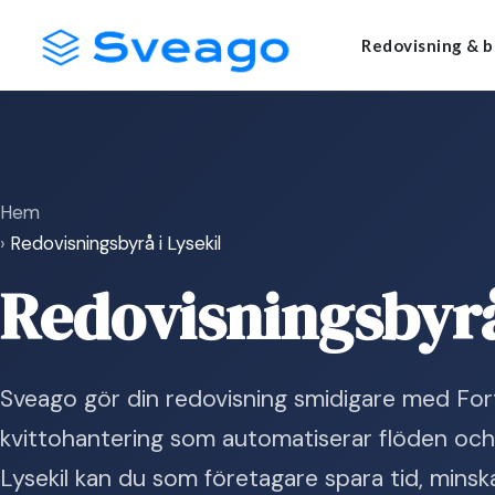
Skip
Launch login modal
Launch register modal
Redovisning & b
to
content
Hem
›
Redovisningsbyrå i Lysekil
Redovisningsbyrå
Sveago gör din redovisning smidigare med Fort
kvittohantering som automatiserar flöden och ger 
Lysekil kan du som företagare spara tid, min