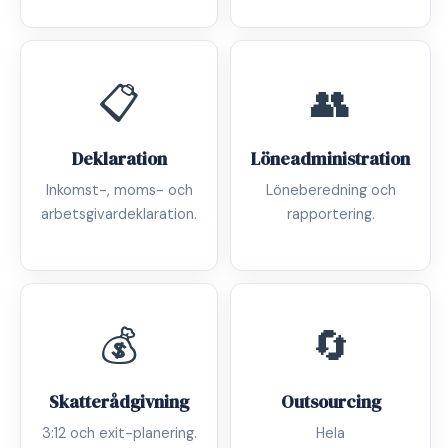
📋
👥
Deklaration
Löneadministration
Inkomst-, moms- och
Löneberedning och
arbetsgivardeklaration.
rapportering.
💰
🔄
Skatterådgivning
Outsourcing
3:12 och exit-planering.
Hela