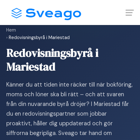
Skip
Launch login modal
Launch register modal
to
content
Hem
›
Redovisningsbyrå i Mariestad
Redovisningsbyrå i
Mariestad
Känner du att tiden inte räcker till när bokföring,
moms och löner ska bli rätt – och att svaren
från din nuvarande byrå dröjer? I Mariestad får
du en redovisningspartner som jobbar
proaktivt, håller dig uppdaterad och gör
siffrorna begripliga. Sveago tar hand om