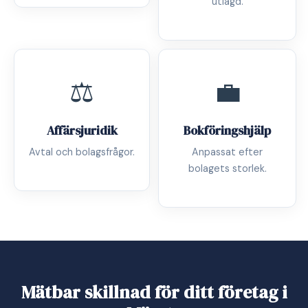
utlagd.
⚖️
💼
Affärsjuridik
Bokföringshjälp
Avtal och bolagsfrågor.
Anpassat efter
bolagets storlek.
Mätbar skillnad för ditt företag i