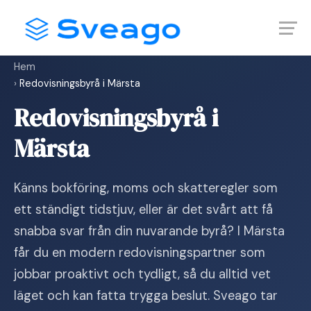
Skip
Launch login modal
Launch register modal
to
content
Hem
›
Redovisningsbyrå i Märsta
Redovisningsbyrå i
Märsta
Känns bokföring, moms och skatteregler som
ett ständigt tidstjuv, eller är det svårt att få
snabba svar från din nuvarande byrå? I Märsta
får du en modern redovisningspartner som
jobbar proaktivt och tydligt, så du alltid vet
läget och kan fatta trygga beslut. Sveago tar