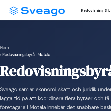
Skip
Launch login modal
Launch register modal
Redovisning & b
to
content
Hem
›
Redovisningsbyrå i Motala
Redovisningsbyrå
Sveago samlar ekonomi, skatt och juridik unde
lägga tid på att koordinera flera byråer och få 
företagare i Motala innebär det snabbare beslu