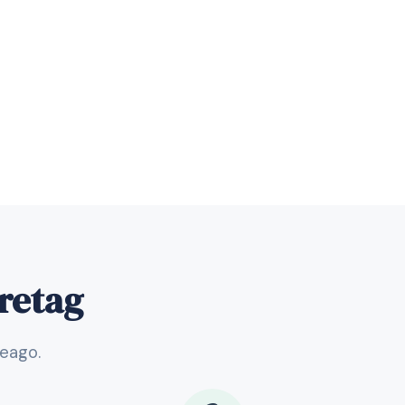
öretag
veago.