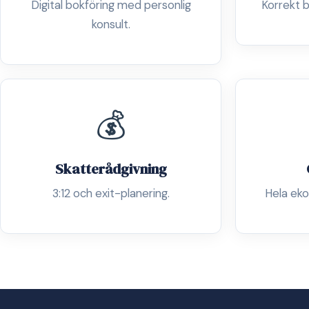
Digital bokföring med personlig
Korrekt b
konsult.
💰
Skatterådgivning
3:12 och exit-planering.
Hela eko