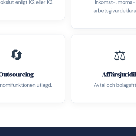
okslut enligt K2 eller K3.
Inkomst-, moms-
arbetsgivardeklara
🔄
⚖️
Outsourcing
Affärsjuridi
nomifunktionen utlagd.
Avtal och bolagsfr