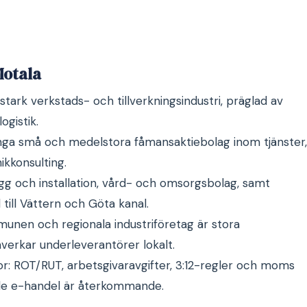
Motala
 stark verkstads- och tillverkningsindustri, präglad av
logistik.
nga små och medelstora fåmansaktiebolag inom tjänster,
ikkonsulting.
gg och installation, vård- och omsorgsbolag, samt
till Vättern och Göta kanal.
nen och regionala industriföretag är stora
åverkar underleverantörer lokalt.
r: ROT/RUT, arbetsgivaravgifter, 3:12-regler och moms
de e-handel är återkommande.