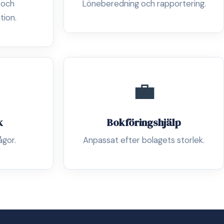
 och
Löneberedning och rapportering.
tion.
💼
k
Bokföringshjälp
ågor.
Anpassat efter bolagets storlek.