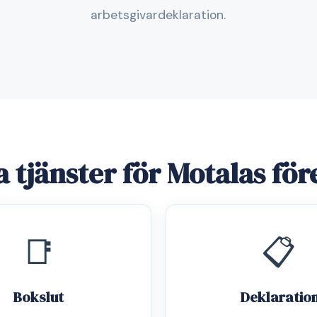
arbetsgivardeklaration.
a tjänster för Motalas för
📑
📋
Bokslut
Deklaratio