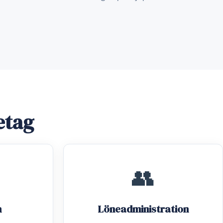
etag
👥
n
Löneadministration