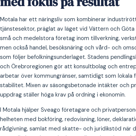
med fokus på resultat
Motala har ett näringsliv som kombinerar industrir
tjänstesektor, präglat av läget vid Vättern och Göta
små och medelstora företag inom tillverkning, verkst
men också handel, besöksnäring och vård- och om
som följer befolkningsunderlaget. Stadens pendlings
och Örebroregionen gör att konsultbolag och entre
arbetar över kommungränser, samtidigt som lokala fa
stabilitet. Mixen av säsongsbetonade intäkter och 
uppdrag ställer höga krav på ordning i ekonomin.
I Motala hjälper Sveago företagare och privatpersone
helheten med bokföring, redovisning, löner, deklara
rådgivning, samlat med skatte- och juridikstöd när d