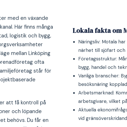
ötter med en växande
 kanal. Här finns många
Lokala fakta om 
ad, logistik och bygg,
Näringsliv: Motala har
sorgsverksamheter
närhet till sjöfart och 
läge mellan Linköping
Företagsstruktur: Må
prenadföretag ofta
bygg, handel och tekn
miljeföretag står för
Vanliga branscher: By
projektbaserade
besöksnäring kopplad 
Arbetsmarknad: Kommu
arbetsgivare, vilket p
r att få kontroll på
Aktuella ekonomifrågo
tioner och löpande
vid gränsöverskridan
et behövs. Du får en