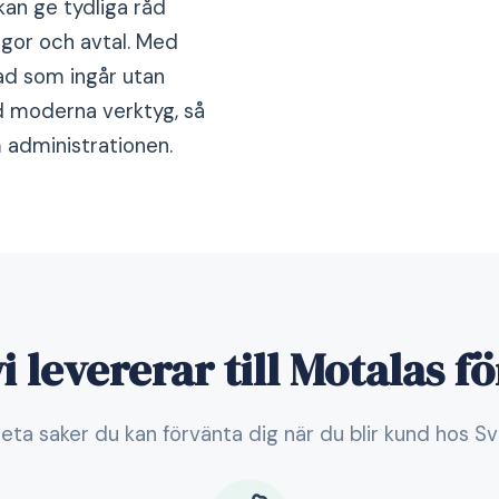
kan ge tydliga råd
rågor och avtal. Med
vad som ingår utan
d moderna verktyg, så
 administrationen.
i levererar till Motalas f
eta saker du kan förvänta dig när du blir kund hos S