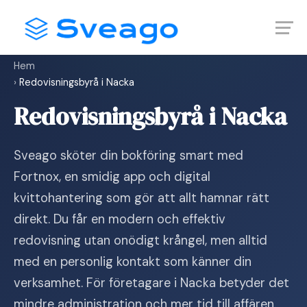
Skip
Launch login modal
Launch register modal
to
content
Hem
›
Redovisningsbyrå i Nacka
Redovisningsbyrå i Nacka
Sveago sköter din bokföring smart med
Fortnox, en smidig app och digital
kvittohantering som gör att allt hamnar rätt
direkt. Du får en modern och effektiv
redovisning utan onödigt krångel, men alltid
med en personlig kontakt som känner din
verksamhet. För företagare i Nacka betyder det
mindre administration och mer tid till affären.