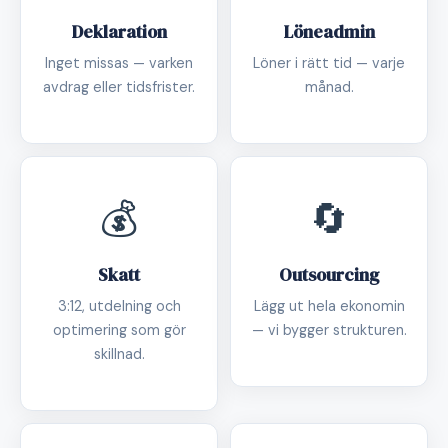
Deklaration
Löneadmin
Inget missas — varken
Löner i rätt tid — varje
avdrag eller tidsfrister.
månad.
💰
🔄
Skatt
Outsourcing
3:12, utdelning och
Lägg ut hela ekonomin
optimering som gör
— vi bygger strukturen.
skillnad.