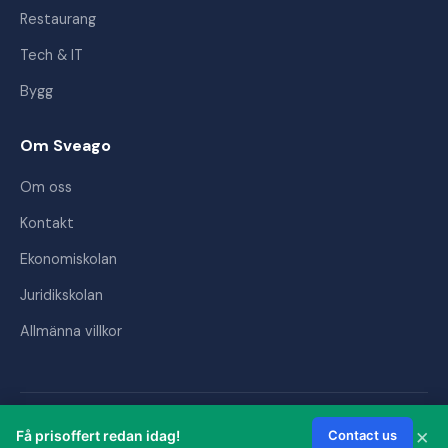
Restaurang
Tech & IT
Bygg
Om Sveago
Om oss
Kontakt
Ekonomiskolan
Juridikskolan
Allmänna villkor
© 2026 Sveago AB. Alla rättigheter förbehållna.
×
Få prisoffert redan idag!
Contact us