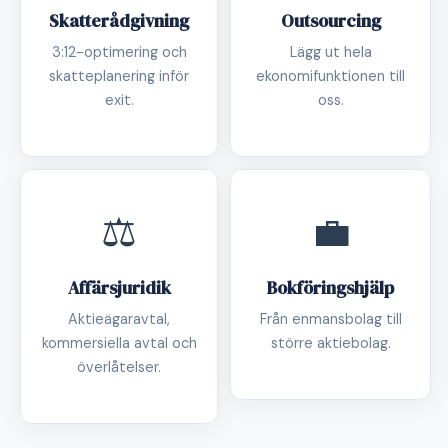
Skatterådgivning
Outsourcing
3:12-optimering och
Lägg ut hela
skatteplanering inför
ekonomifunktionen till
exit.
oss.
⚖️
💼
Affärsjuridik
Bokföringshjälp
Aktieägaravtal,
Från enmansbolag till
kommersiella avtal och
större aktiebolag.
överlåtelser.