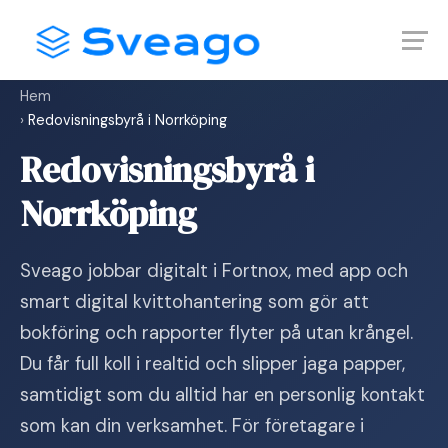
Skip
Launch login modal
Launch register modal
to
content
Hem
›
Redovisningsbyrå i Norrköping
Redovisningsbyrå i
Norrköping
Sveago jobbar digitalt i Fortnox, med app och
smart digital kvittohantering som gör att
bokföring och rapporter flyter på utan krångel.
Du får full koll i realtid och slipper jaga papper,
samtidigt som du alltid har en personlig kontakt
som kan din verksamhet. För företagare i