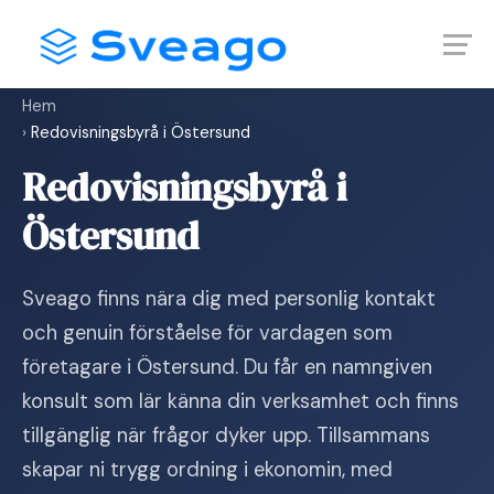
Skip
Launch login modal
Launch register modal
to
content
Hem
›
Redovisningsbyrå i Östersund
Redovisningsbyrå i
Östersund
Sveago finns nära dig med personlig kontakt
och genuin förståelse för vardagen som
företagare i Östersund. Du får en namngiven
konsult som lär känna din verksamhet och finns
tillgänglig när frågor dyker upp. Tillsammans
skapar ni trygg ordning i ekonomin, med