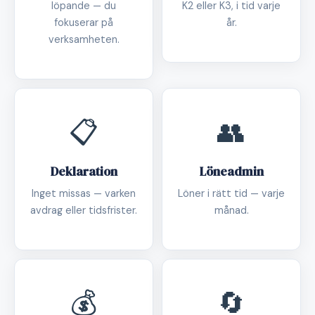
löpande — du
K2 eller K3, i tid varje
fokuserar på
år.
verksamheten.
📋
👥
Deklaration
Löneadmin
Inget missas — varken
Löner i rätt tid — varje
avdrag eller tidsfrister.
månad.
💰
🔄