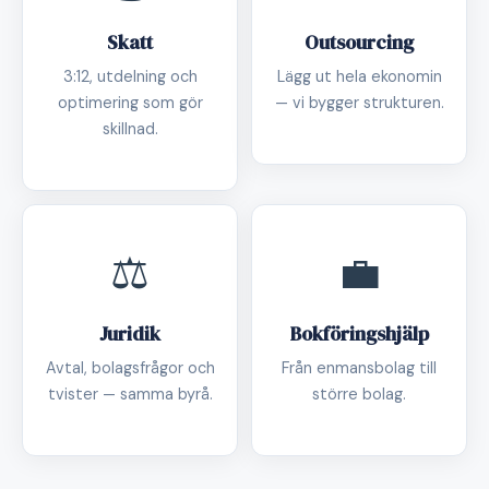
Skatt
Outsourcing
3:12, utdelning och
Lägg ut hela ekonomin
optimering som gör
— vi bygger strukturen.
skillnad.
⚖️
💼
Juridik
Bokföringshjälp
Avtal, bolagsfrågor och
Från enmansbolag till
tvister — samma byrå.
större bolag.