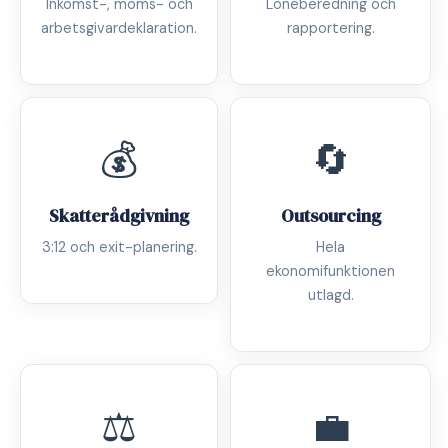
Inkomst-, moms- och
Löneberedning och
arbetsgivardeklaration.
rapportering.
💰
🔄
Skatterådgivning
Outsourcing
3:12 och exit-planering.
Hela
ekonomifunktionen
utlagd.
⚖️
💼