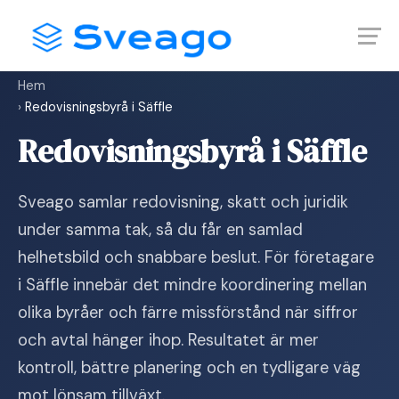
Skip
Launch login modal
Launch register modal
to
content
Hem
›
Redovisningsbyrå i Säffle
Redovisningsbyrå i Säffle
Sveago samlar redovisning, skatt och juridik
under samma tak, så du får en samlad
helhetsbild och snabbare beslut. För företagare
i Säffle innebär det mindre koordinering mellan
olika byråer och färre missförstånd när siffror
och avtal hänger ihop. Resultatet är mer
kontroll, bättre planering och en tydligare väg
mot lönsam tillväxt.