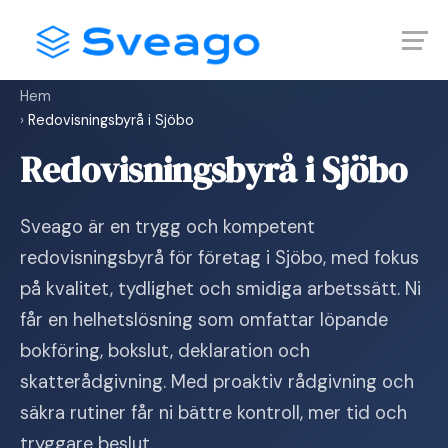
Skip
Launch login modal
Launch register modal
to
content
Hem
›
Redovisningsbyrå i Sjöbo
Redovisningsbyrå i Sjöbo
Sveago är en trygg och kompetent
redovisningsbyrå för företag i Sjöbo, med fokus
på kvalitet, tydlighet och smidiga arbetssätt. Ni
får en helhetslösning som omfattar löpande
bokföring, bokslut, deklaration och
skatterådgivning. Med proaktiv rådgivning och
säkra rutiner får ni bättre kontroll, mer tid och
tryggare beslut.