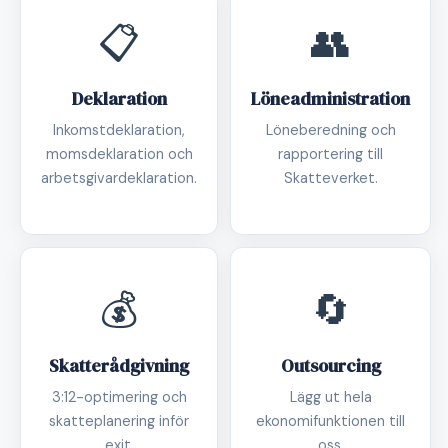
📋
👥
Deklaration
Löneadministration
Inkomstdeklaration,
Löneberedning och
momsdeklaration och
rapportering till
arbetsgivardeklaration.
Skatteverket.
💰
🔄
Skatterådgivning
Outsourcing
3:12-optimering och
Lägg ut hela
skatteplanering inför
ekonomifunktionen till
exit.
oss.