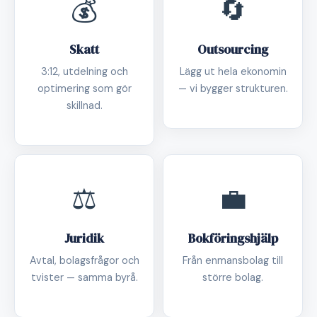
💰
🔄
Skatt
Outsourcing
3:12, utdelning och
Lägg ut hela ekonomin
optimering som gör
— vi bygger strukturen.
skillnad.
⚖️
💼
Juridik
Bokföringshjälp
Avtal, bolagsfrågor och
Från enmansbolag till
tvister — samma byrå.
större bolag.