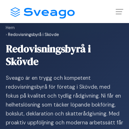
Skip
Launch login modal
Launch register modal
to
content
Hem
›
Redovisningsbyrå i Skövde
Redovisningsbyrå i
Skövde
Sveago är en trygg och kompetent
redovisningsbyrå för företag i Skövde, med
fokus på kvalitet och tydlig rådgivning. Ni får en
helhetslösning som täcker löpande bokföring,
bokslut, deklaration och skatterådgivning. Med
proaktiv uppföljning och moderna arbetssätt får