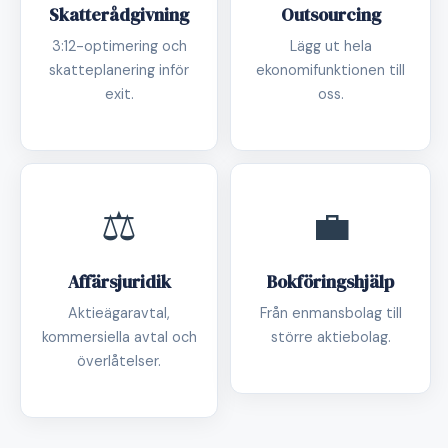
Skatterådgivning
Outsourcing
3:12-optimering och
Lägg ut hela
skatteplanering inför
ekonomifunktionen till
exit.
oss.
⚖️
💼
Affärsjuridik
Bokföringshjälp
Aktieägaravtal,
Från enmansbolag till
kommersiella avtal och
större aktiebolag.
överlåtelser.