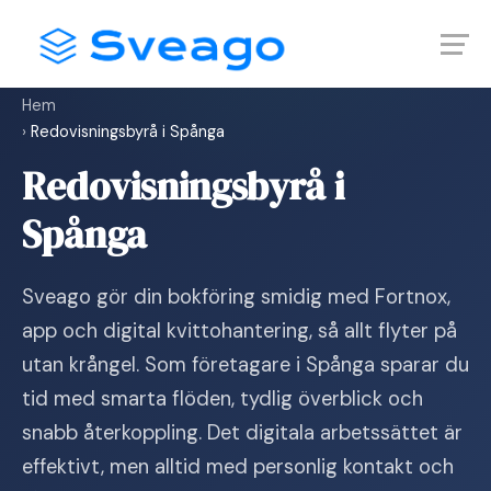
Skip
Launch login modal
Launch register modal
to
content
Hem
›
Redovisningsbyrå i Spånga
Redovisningsbyrå i
Spånga
Sveago gör din bokföring smidig med Fortnox,
app och digital kvittohantering, så allt flyter på
utan krångel. Som företagare i Spånga sparar du
tid med smarta flöden, tydlig överblick och
snabb återkoppling. Det digitala arbetssättet är
effektivt, men alltid med personlig kontakt och