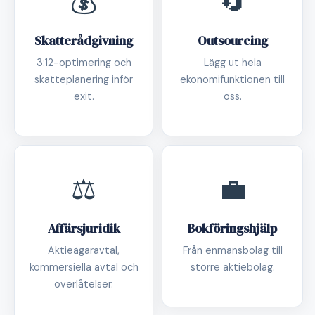
💰
🔄
Skatterådgivning
Outsourcing
3:12-optimering och
Lägg ut hela
skatteplanering inför
ekonomifunktionen till
exit.
oss.
⚖️
💼
Affärsjuridik
Bokföringshjälp
Aktieägaravtal,
Från enmansbolag till
kommersiella avtal och
större aktiebolag.
överlåtelser.