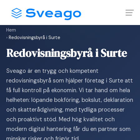
Skip
Launch login modal
Launch register modal
to
content
Hem
›
Redovisningsbyrå i Surte
Redovisningsbyrå i Surte
Sveago är en trygg och kompetent
redovisningsbyrå som hjälper företag i Surte att
få full kontroll på ekonomin. Vi tar hand om hela
helheten: löpande bokföring, bokslut, deklaration
och skatterådgivning, med tydliga processer
och proaktivt stöd. Med hög kvalitet och
modern digital hantering får du en partner som
minskar risker och frigör tid.