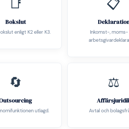
📑
📋
Bokslut
Deklaratio
okslut enligt K2 eller K3.
Inkomst-, moms-
arbetsgivardeklara
🔄
⚖️
Outsourcing
Affärsjuridi
nomifunktionen utlagd.
Avtal och bolagsfr