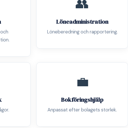
👥
n
Löneadministration
 och
Löneberedning och rapportering.
tion.
💼
k
Bokföringshjälp
ågor.
Anpassat efter bolagets storlek.