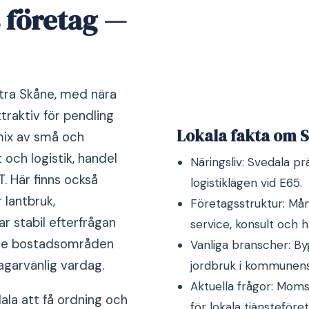
 företag —
stra Skåne, med nära
traktiv för pendling
Lokala fakta om 
 mix av små och
och logistik, handel
Näringsliv: Svedala p
. Här finns också
logistiklägen vid E65.
 lantbruk,
Företagsstruktur: Må
 stabil efterfrågan
service, konsult och h
nde bostadsområden
Vanliga branscher: By
agarvänlig vardag.
jordbruk i kommunen
Aktuella frågor: Moms
ala att få ordning och
för lokala tjänsteföret