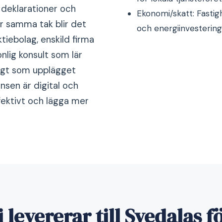
l deklarationer och
Ekonomi/skatt: Fastig
er samma tak blir det
och energiinvestering
tiebolag, enskild firma
nlig konsult som lär
digt som upplägget
nsen är digital och
fektivt och lägga mer
i levererar till Svedalas f