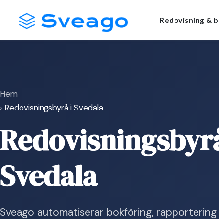
Skip
Launch login modal
Launch register modal
Redovisning & b
to
content
Hem
›
Redovisningsbyrå i Svedala
Redovisningsbyrå
Svedala
Sveago automatiserar bokföring, rapportering 