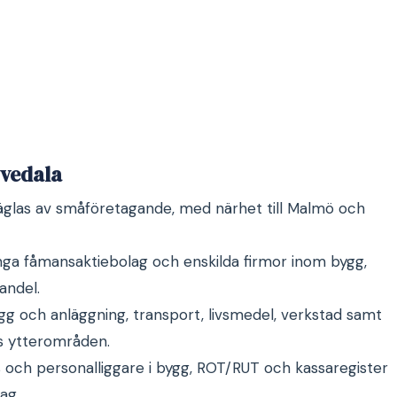
Svedala
räglas av småföretagande, med närhet till Malmö och
nga fåmansaktiebolag och enskilda firmor inom bygg,
andel.
gg och anläggning, transport, livsmedel, verkstad samt
s ytterområden.
 och personalliggare i bygg, ROT/RUT och kassaregister
ag.