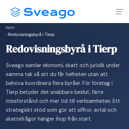
Skip
Launch login modal
Launch register modal
to
content
Hem
›
Redovisningsbyrå i Tierp
Redovisningsbyrå i Tierp
Sveago samlar ekonomi, skatt och juridik under
samma tak så att du får helheten utan att
behöva koordinera flera byråer. För företag i
Tierp betyder det snabbare beslut, färre
missförstånd och mer tid till verksamheten. Ett
strategiskt stöd som gör att siffror, avtal och
skattefrågor hänger ihop från start.