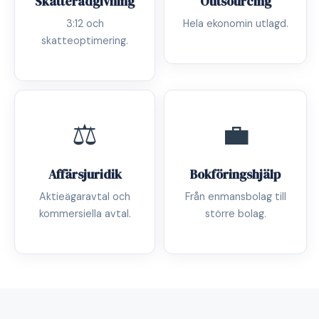
Skatterådgivning
Outsourcing
3:12 och
Hela ekonomin utlagd.
skatteoptimering.
⚖️
💼
Affärsjuridik
Bokföringshjälp
Aktieägaravtal och
Från enmansbolag till
kommersiella avtal.
större bolag.