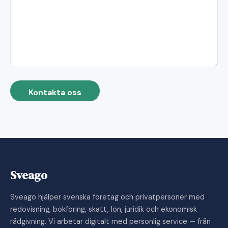
Kontakta oss
Sveago
Sveago hjälper svenska företag och privatpersoner med
redovisning, bokföring, skatt, lön, juridik och ekonomisk
rådgivning. Vi arbetar digitalt med personlig service — från