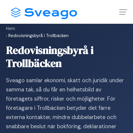
Skip
Launch login modal
Launch register modal
to
content
Hem
›
Redovisningsbyrå i Trollbäcken
Redovisningsbyrå i
Trollbäcken
Sveago samlar ekonomi, skatt och juridik under
samma tak, så du får en helhetsbild av
företagets siffror, risker och möjligheter. För
företagare i Trollbäcken betyder det färre
externa kontakter, mindre dubbelarbete och
snabbare beslut när bokföring, deklarationer