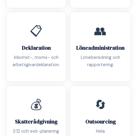
📋
👥
Deklaration
Löneadministration
Inkomst-, moms- och
Löneberedning och
arbetsgivardeklaration.
rapportering.
💰
🔄
Skatterådgivning
Outsourcing
3:12 och exit-planering.
Hela