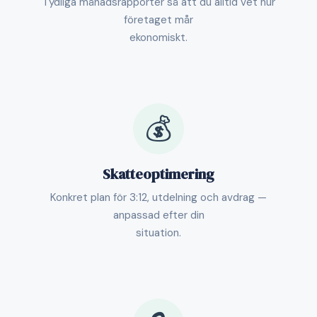
Tydliga månadsrapporter så att du alltid vet hur
företaget mår
ekonomiskt.
💰
Skatteoptimering
Konkret plan för 3:12, utdelning och avdrag —
anpassad efter din
situation.