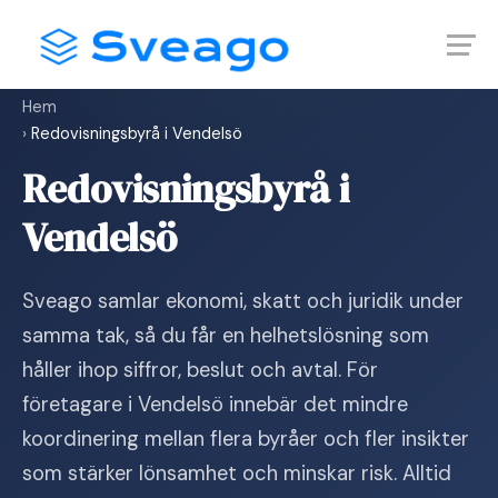
Skip
Launch login modal
Launch register modal
to
content
Hem
›
Redovisningsbyrå i Vendelsö
Redovisningsbyrå i
Vendelsö
Sveago samlar ekonomi, skatt och juridik under
samma tak, så du får en helhetslösning som
håller ihop siffror, beslut och avtal. För
företagare i Vendelsö innebär det mindre
koordinering mellan flera byråer och fler insikter
som stärker lönsamhet och minskar risk. Alltid