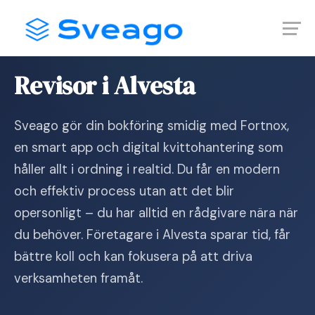
Skip
Launch login modal
Launch register modal
to
content
Hem
›
Revisor i Alvesta
Revisor i Alvesta
Sveago gör din bokföring smidig med Fortnox,
en smart app och digital kvittohantering som
håller allt i ordning i realtid. Du får en modern
och effektiv process utan att det blir
opersonligt – du har alltid en rådgivare nära när
du behöver. Företagare i Alvesta sparar tid, får
bättre koll och kan fokusera på att driva
verksamheten framåt.