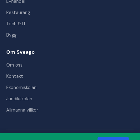
E-handel
Restaurang
Tech & IT
Bygg
Om Sveago
Om oss
Kontakt
Ekonomiskolan
Juridikskolan
Allmänna villkor
© 2026 Sveago AB. Alla rättigheter förbehållna.