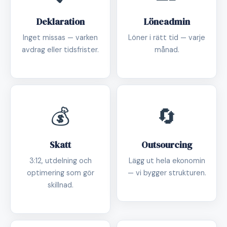
Deklaration
Löneadmin
Inget missas — varken
Löner i rätt tid — varje
avdrag eller tidsfrister.
månad.
💰
🔄
Skatt
Outsourcing
3:12, utdelning och
Lägg ut hela ekonomin
optimering som gör
— vi bygger strukturen.
skillnad.