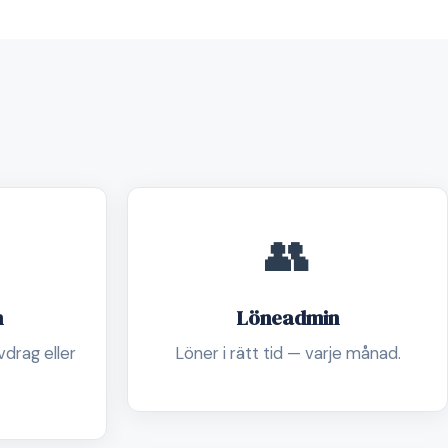
👥
n
Löneadmin
drag eller
Löner i rätt tid — varje månad.