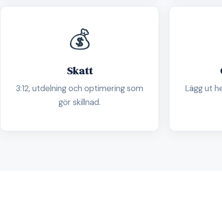
💰
Skatt
3:12, utdelning och optimering som
Lägg ut h
gör skillnad.