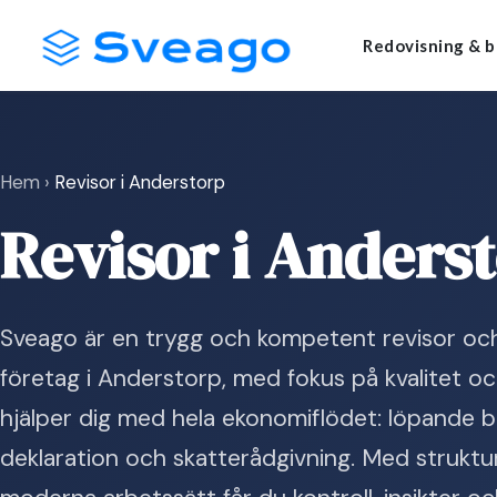
Skip
Launch login modal
Launch register modal
Redovisning & b
to
content
Hem
›
Revisor i Anderstorp
Revisor i Anders
Sveago är en trygg och kompetent revisor och
företag i Anderstorp, med fokus på kvalitet oc
hjälper dig med hela ekonomiflödet: löpande bo
deklaration och skatterådgivning. Med struktur