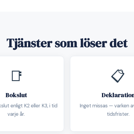
Tjänster som löser det
📑
📋
Bokslut
Deklaratio
lut enligt K2 eller K3, i tid
Inget missas — varken av
varje år.
tidsfrister.