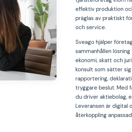
tjänsteföretag inom h
effektiv produktion och
präglas av praktiskt f
och service.
Sveago hjälper företa
sammanhållen lösning 
ekonomi, skatt och jur
konsult som sätter sig
rapportering, deklarat
tryggare beslut. Med f
du driver aktiebolag, 
Leveransen är digital
återkoppling anpassad