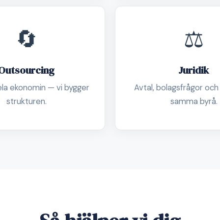
🔄
⚖️
Outsourcing
Juridik
ela ekonomin — vi bygger
Avtal, bolagsfrågor och
strukturen.
samma byrå.