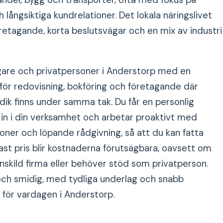
andel, bygg och transporter, ofta med fokus på
 långsiktiga kundrelationer. Det lokala näringslivet
öretagande, korta beslutsvägar och en mix av industri
gare och privatpersoner i Anderstorp med en
för redovisning, bokföring och företagande där
idik finns under samma tak. Du får en personlig
 in i din verksamhet och arbetar proaktivt med
ioner och löpande rådgivning, så att du kan fatta
ast pris blir kostnaderna förutsägbara, oavsett om
enskild firma eller behöver stöd som privatperson.
 och smidig, med tydliga underlag och snabb
 för vardagen i Anderstorp.