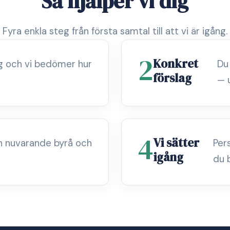
Så hjälper vi dig
Fyra enkla steg från första samtal till att vi är igång.
2
Konkret
ag och vi bedömer hur
Du
förslag
— 
4
Vi sätter
n nuvarande byrå och
Per
igång
du 