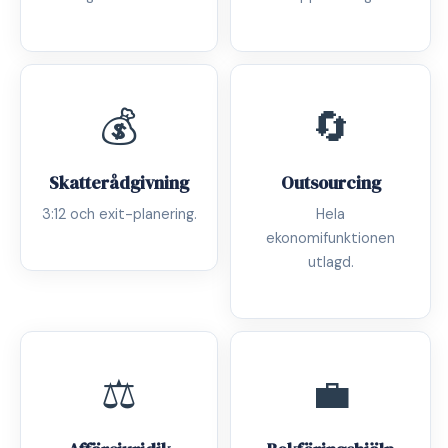
💰
🔄
Skatterådgivning
Outsourcing
3:12 och exit-planering.
Hela
ekonomifunktionen
utlagd.
⚖️
💼