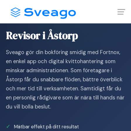
Skip
Launch login modal
Launch register modal
to
content
Hem
›
Revisor i Åstorp
Revisor i Åstorp
Sveago gör din bokföring smidig med Fortnox,
en enkel app och digital kvittohantering som
minskar administrationen. Som företagare i
Åstorp får du snabbare flöden, bättre överblick
och mer tid till verksamheten. Samtidigt får du
en personlig rådgivare som är nära till hands när
du vill bolla beslut.
Mätbar effekt på ditt resultat