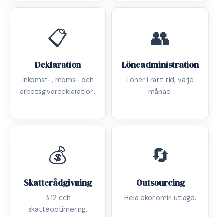
📋
👥
Deklaration
Löneadministration
Inkomst-, moms- och
Löner i rätt tid, varje
arbetsgivardeklaration.
månad.
💰
🔄
Skatterådgivning
Outsourcing
3:12 och
Hela ekonomin utlagd.
skatteoptimering.