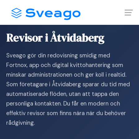
Skip
Launch login modal
Launch register modal
to
content
Hem
›
Revisor i Åtvidaberg
Revisor i Åtvidaberg
Sveago gör din redovisning smidig med
Fortnox, app och digital kvittohantering som
minskar administrationen och ger koll i realtid.
Som företagare i Åtvidaberg sparar du tid med
automatiserade flöden, utan att tappa den
personliga kontakten. Du får en modern och
effektiv revisor som finns nära när du behöver
rådgivning.