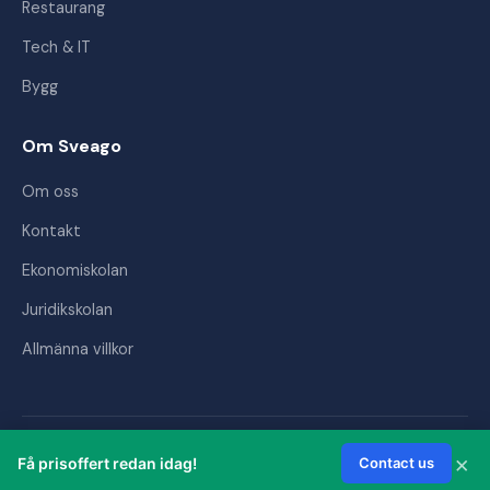
Restaurang
Tech & IT
Bygg
Om Sveago
Om oss
Kontakt
Ekonomiskolan
Juridikskolan
Allmänna villkor
© 2026 Sveago AB. Alla rättigheter förbehållna.
×
Få prisoffert redan idag!
Contact us