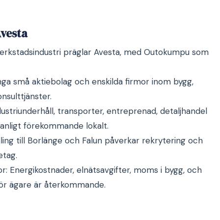
vesta
 verkstadsindustri präglar Avesta, med Outokumpu som
nga små aktiebolag och enskilda firmor inom bygg,
nsulttjänster.
ustriunderhåll, transporter, entreprenad, detaljhandel
anligt förekommande lokalt.
ng till Borlänge och Falun påverkar rekrytering och
etag.
r: Energikostnader, elnätsavgifter, moms i bygg, och
ör ägare är återkommande.