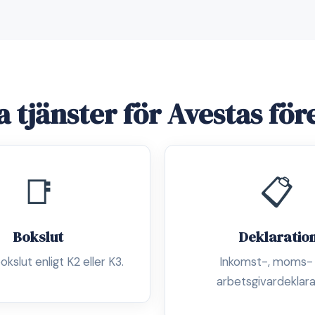
a tjänster för Avestas för
📑
📋
Bokslut
Deklaratio
okslut enligt K2 eller K3.
Inkomst-, moms-
arbetsgivardeklara