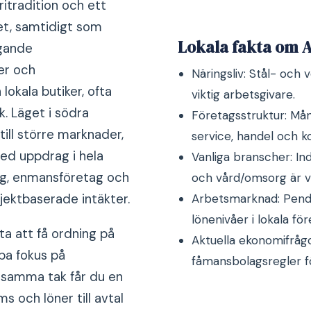
ritradition och ett
het, samtidigt som
Lokala fakta om A
ggande
er och
Näringsliv: Stål- och
lokala butiker, ofta
viktig arbetsgivare.
k. Läget i södra
Företagsstruktur: Må
ill större marknader,
service, handel och ko
ed uppdrag i hela
Vanliga branscher: Ind
ag, enmansföretag och
och vård/omsorg är v
Arbetsmarknad: Pendli
ektbaserade intäkter.
lönenivåer i lokala för
ta att få ordning på
Aktuella ekonomifrågo
pa fokus på
fåmansbolagsregler f
 samma tak får du en
 och löner till avtal