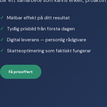
blir ett samarbete som känns enkelt, proaktivt 
Mätbar effekt på ditt resultat
Tydlig prisbild från första dagen
Digital leverans — personlig rådgivare
Skatteoptimering som faktiskt fungerar
Få prisoffert