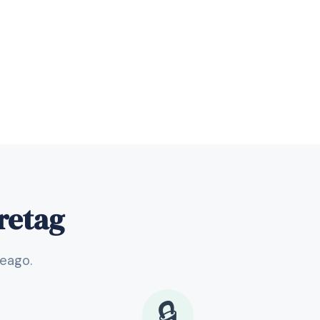
öretag
veago.
🔒