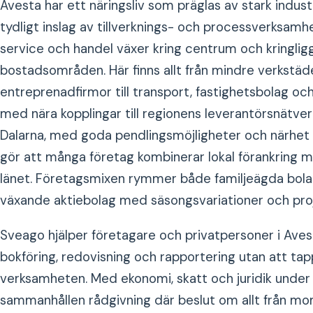
Avesta har ett näringsliv som präglas av stark indust
tydligt inslag av tillverknings- och processverksam
service och handel växer kring centrum och kringli
bostadsområden. Här finns allt från mindre verkstäd
entreprenadfirmor till transport, fastighetsbolag och 
med nära kopplingar till regionens leverantörsnätver
Dalarna, med goda pendlingsmöjligheter och närhet t
gör att många företag kombinerar lokal förankring m
länet. Företagsmixen rymmer både familjeägda bol
växande aktiebolag med säsongsvariationer och proj
Sveago hjälper företagare och privatpersoner i Aves
bokföring, redovisning och rapportering utan att tap
verksamheten. Med ekonomi, skatt och juridik under
sammanhållen rådgivning där beslut om allt från moms