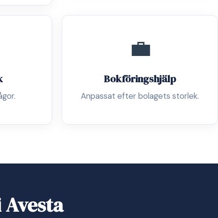
💼
k
Bokföringshjälp
ågor.
Anpassat efter bolagets storlek.
i Avesta