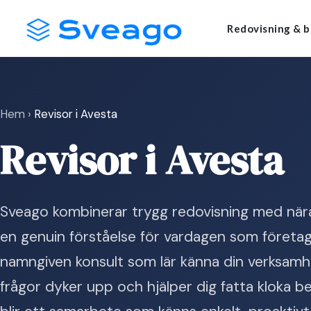
Skip
Launch login modal
Launch register modal
Redovisning & b
to
content
Hem
›
Revisor i Avesta
Revisor i Avesta
Sveago kombinerar trygg redovisning med nära
en genuin förståelse för vardagen som företaga
namngiven konsult som lär känna din verksamhet,
frågor dyker upp och hjälper dig fatta kloka bes