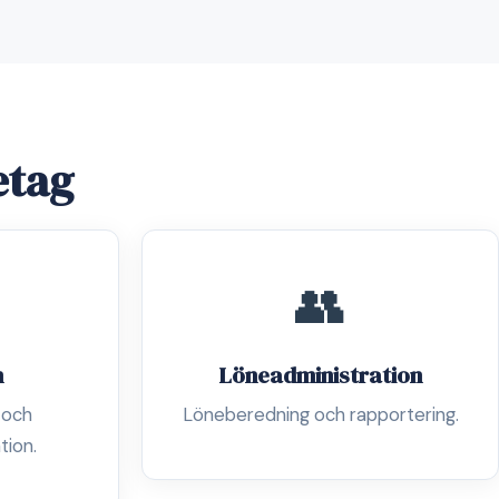
etag
👥
n
Löneadministration
 och
Löneberedning och rapportering.
tion.