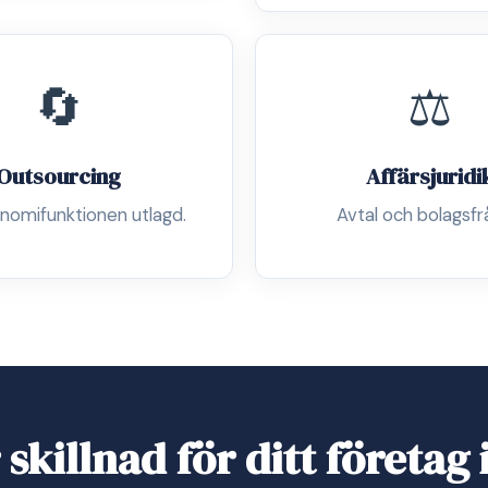
🔄
⚖️
Outsourcing
Affärsjuridi
nomifunktionen utlagd.
Avtal och bolagsfr
skillnad för ditt företag 