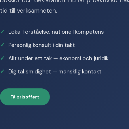
bokslut och deklaration. Du får proaktiv konta
tid till verksamheten.
Lokal förståelse, nationell kompetens
Personlig konsult i din takt
Allt under ett tak — ekonomi och juridik
Digital smidighet — mänsklig kontakt
Få prisoffert