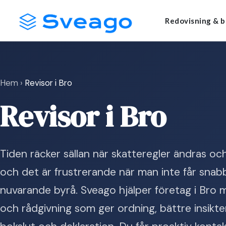
Skip
Launch login modal
Launch register modal
Redovisning & b
to
content
Hem
›
Revisor i Bro
Revisor i Bro
Tiden räcker sällan när skatteregler ändras oc
och det är frustrerande när man inte får snabba
nuvarande byrå. Sveago hjälper företag i Bro
och rådgivning som ger ordning, bättre insikte