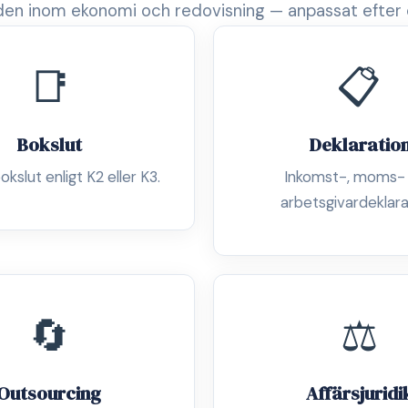
en inom ekonomi och redovisning — anpassat efter 
📑
📋
Bokslut
Deklaratio
okslut enligt K2 eller K3.
Inkomst-, moms-
arbetsgivardeklara
🔄
⚖️
Outsourcing
Affärsjuridi