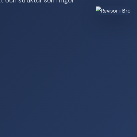
kt och struktur som frigör