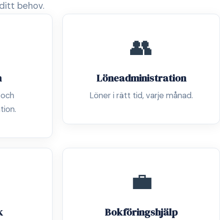
ditt behov.
👥
n
Löneadministration
 och
Löner i rätt tid, varje månad.
tion.
💼
k
Bokföringshjälp