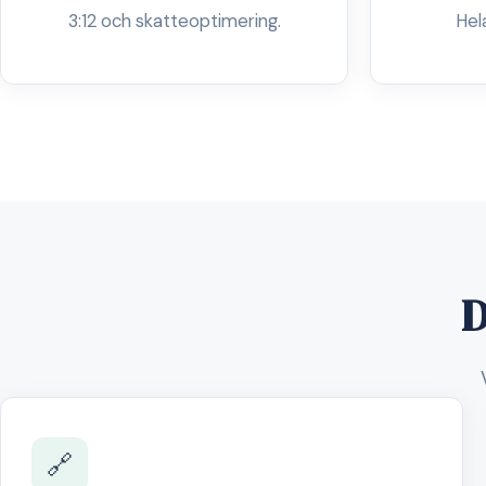
3:12 och skatteoptimering.
Hel
D
🔗