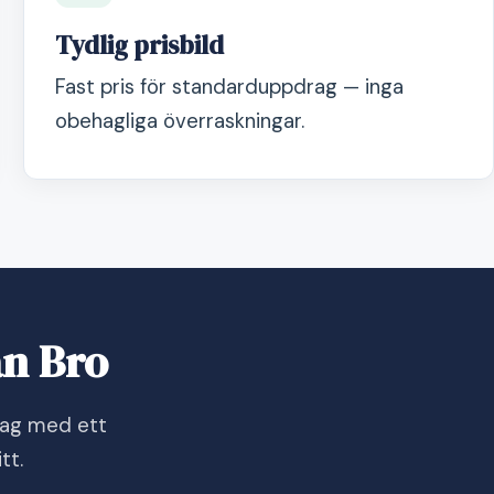
Tydlig prisbild
Fast pris för standarduppdrag — inga
obehagliga överraskningar.
ån Bro
dag med ett
tt.