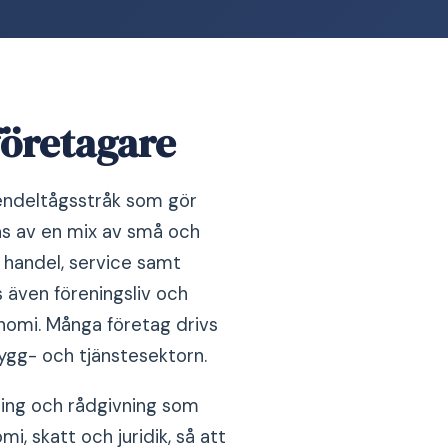
företagare
endeltågsstråk som gör
las av en mix av små och
 handel, service samt
s även föreningsliv och
nomi. Många företag drivs
bygg- och tjänstesektorn.
ring och rådgivning som
i, skatt och juridik, så att