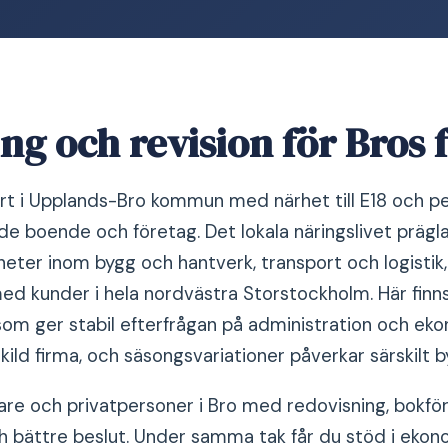
ng och revision för Bros 
ort i Upplands-Bro kommun med närhet till E18 och p
åde boende och företag. Det lokala näringslivet präg
ter inom bygg och hantverk, transport och logistik,
med kunder i hela nordvästra Storstockholm. Här finn
som ger stabil efterfrågan på administration och eko
kild firma, och säsongsvariationer påverkar särskilt 
are och privatpersoner i Bro med redovisning, bokfö
h bättre beslut. Under samma tak får du stöd i ekonom