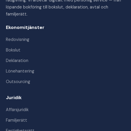
rådgivning. Vi arbetar digitalt med personlig service — från
löpande bokföring till bokslut, deklaration, avtal och
familjerätt.
Ekonomitjänster
Redovisning
Bokslut
Deklaration
Lönehantering
Outsourcing
Juridik
Affärsjuridik
Familjerätt
Fastighetsrätt