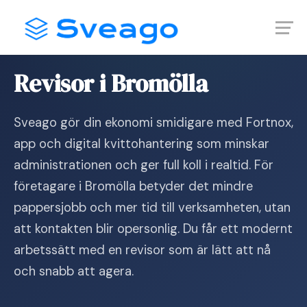
Skip
Launch login modal
Launch register modal
to
content
Hem
›
Revisor i Bromölla
Revisor i Bromölla
Sveago gör din ekonomi smidigare med Fortnox,
app och digital kvittohantering som minskar
administrationen och ger full koll i realtid. För
företagare i Bromölla betyder det mindre
pappersjobb och mer tid till verksamheten, utan
att kontakten blir opersonlig. Du får ett modernt
arbetssätt med en revisor som är lätt att nå
och snabb att agera.