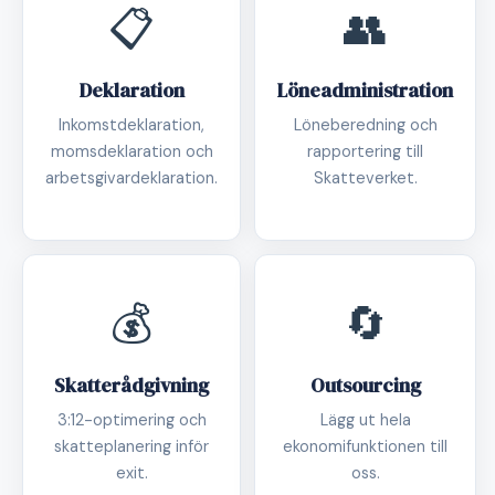
📋
👥
Deklaration
Löneadministration
Inkomstdeklaration,
Löneberedning och
momsdeklaration och
rapportering till
arbetsgivardeklaration.
Skatteverket.
💰
🔄
Skatterådgivning
Outsourcing
3:12-optimering och
Lägg ut hela
skatteplanering inför
ekonomifunktionen till
exit.
oss.