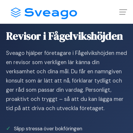
Skip
Launch login modal
Launch register modal
to
content
Hem
›
Revisor i Fågelvikshöjden
Revisor i Fågelvikshöjden
Sveago hjälper företagare i Fågelvikshöjden med
en revisor som verkligen lär känna din
verksamhet och dina mål. Du får en namngiven
konsult som är lätt att nå, förklarar tydligt och
ger råd som passar din vardag. Personligt,
proaktivt och tryggt – så att du kan lägga mer
tid på att driva och utveckla företaget.
Slipp stressa över bokföringen