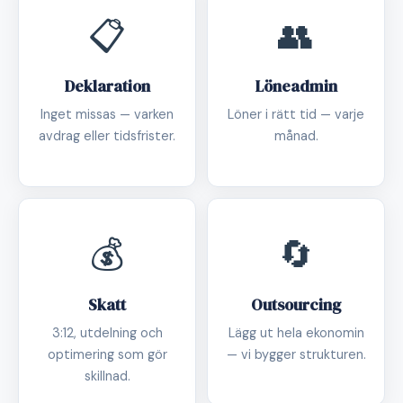
📋
👥
Deklaration
Löneadmin
Inget missas — varken
Löner i rätt tid — varje
avdrag eller tidsfrister.
månad.
💰
🔄
Skatt
Outsourcing
3:12, utdelning och
Lägg ut hela ekonomin
optimering som gör
— vi bygger strukturen.
skillnad.