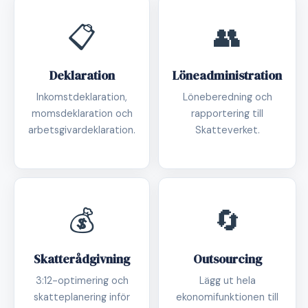
📋
👥
Deklaration
Löneadministration
Inkomstdeklaration,
Löneberedning och
momsdeklaration och
rapportering till
arbetsgivardeklaration.
Skatteverket.
💰
🔄
Skatterådgivning
Outsourcing
3:12-optimering och
Lägg ut hela
skatteplanering inför
ekonomifunktionen till