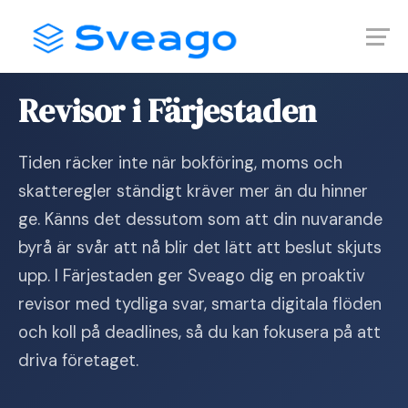
Skip
Launch login modal
Launch register modal
to
content
Hem
›
Revisor i Färjestaden
Revisor i Färjestaden
Tiden räcker inte när bokföring, moms och
skatteregler ständigt kräver mer än du hinner
ge. Känns det dessutom som att din nuvarande
byrå är svår att nå blir det lätt att beslut skjuts
upp. I Färjestaden ger Sveago dig en proaktiv
revisor med tydliga svar, smarta digitala flöden
och koll på deadlines, så du kan fokusera på att
driva företaget.