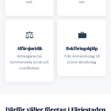
exit.
oss.
⚖️
💼
Affärsjuridik
Bokföringshjälp
Aktieägaravtal,
Från enmansbolag till
kommersiella avtal och
större aktiebolag.
överlåtelser.
Därför väljer företag i Färjestaden