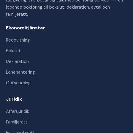
rådgivning. Vi arbetar digitalt med personlig service — från
löpande bokföring till bokslut, deklaration, avtal och
familjerätt.
Ekonomitjänster
Redovisning
Bokslut
Deklaration
Lönehantering
Outsourcing
Juridik
Affärsjuridik
Familjerätt
Fastighetsrätt