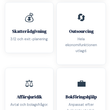
💰
🔄
Skatterådgivning
Outsourcing
3:12 och exit-planering.
Hela
ekonomifunktionen
utlagd.
⚖️
💼
Affärsjuridik
Bokföringshjälp
Avtal och bolagsfrågor.
Anpassat efter