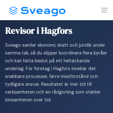
Skip
Launch login modal
Launch register modal
to
content
Hem
›
Revisor i Hagfors
Revisor i Hagfors
Sveago samlar ekonomi, skatt och juridik under
samma tak, så du slipper koordinera flera byråer
och kan fatta beslut på ett heltäckande
underlag. För företag i Hagfors innebär det
snabbare processer, färre missförstånd och
tydligare ansvar. Resultatet är mer tid till
verksamheten och en rådgivning som stärker
lönsamheten över tid.