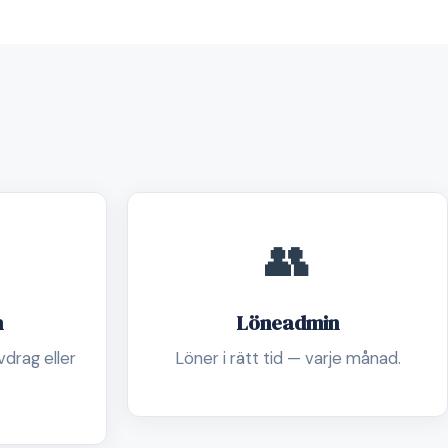
👥
n
Löneadmin
drag eller
Löner i rätt tid — varje månad.