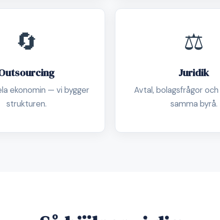
🔄
⚖️
Outsourcing
Juridik
ela ekonomin — vi bygger
Avtal, bolagsfrågor och
strukturen.
samma byrå.