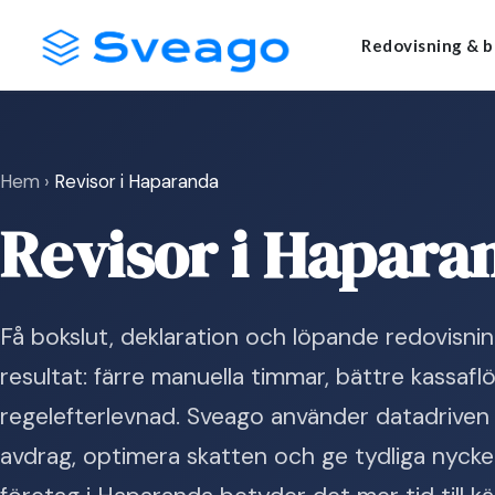
Skip
Launch login modal
Launch register modal
Redovisning & b
to
content
Hem
›
Revisor i Haparanda
Revisor i Hapara
Få bokslut, deklaration och löpande redovisni
resultat: färre manuella timmar, bättre kassaf
regelefterlevnad. Sveago använder datadriven u
avdrag, optimera skatten och ge tydliga nyckel