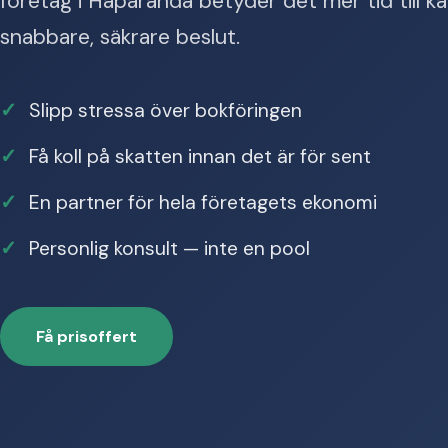
företag i Haparanda betyder det mer tid till 
snabbare, säkrare beslut.
Slipp stressa över bokföringen
Få koll på skatten innan det är för sent
En partner för hela företagets ekonomi
Personlig konsult — inte en pool
Få prisoffert