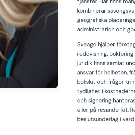
tjänster. Här finns må
kombinerar säsongsvar
geografiska placeringe
administration och god 
Sveago hjälper företa
redovisning, bokföring
juridik finns samlat u
ansvar för helheten, f
bokslut och frågor kri
tydlighet i kostnadern
och signering hanteras
eller på resande fot. 
beslutsunderlag i vard