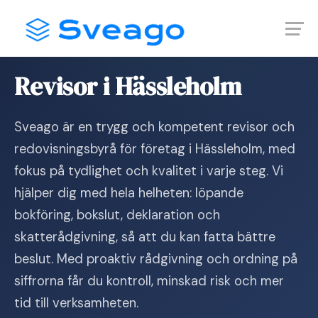
Skip
Launch login modal
Launch register modal
to
content
Hem
›
Revisor i Hässleholm
Revisor i Hässleholm
Sveago är en trygg och kompetent revisor och
redovisningsbyrå för företag i Hässleholm, med
fokus på tydlighet och kvalitet i varje steg. Vi
hjälper dig med hela helheten: löpande
bokföring, bokslut, deklaration och
skatterådgivning, så att du kan fatta bättre
beslut. Med proaktiv rådgivning och ordning på
siffrorna får du kontroll, minskad risk och mer
tid till verksamheten.