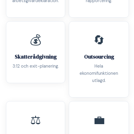
arbetsgivardeklaration.
rapportering.
💰
🔄
Skatterådgivning
Outsourcing
3:12 och exit-planering.
Hela
ekonomifunktionen
utlagd.
⚖️
💼