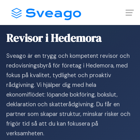
Skip
Launch login modal
Launch register modal
to
content
Hem
›
Revisor i Hedemora
Revisor i Hedemora
Sveago är en trygg och kompetent revisor och
redovisningsbyrå för företag i Hedemora, med
fokus på kvalitet, tydlighet och proaktiv
rådgivning. Vi hjälper dig med hela
ekonomiflödet: löpande bokföring, bokslut,
deklaration och skatterådgivning. Du får en
partner som skapar struktur, minskar risker och
frigör tid så att du kan fokusera på
verksamheten.