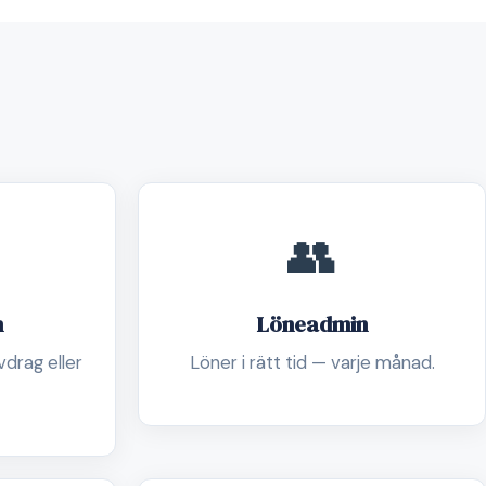
👥
n
Löneadmin
drag eller
Löner i rätt tid — varje månad.