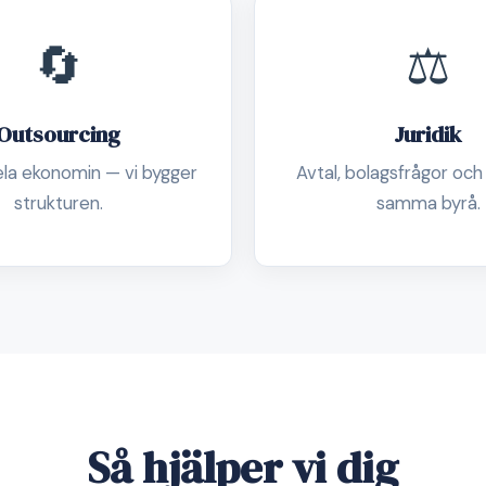
🔄
⚖️
Outsourcing
Juridik
ela ekonomin — vi bygger
Avtal, bolagsfrågor och
strukturen.
samma byrå.
Så hjälper vi dig