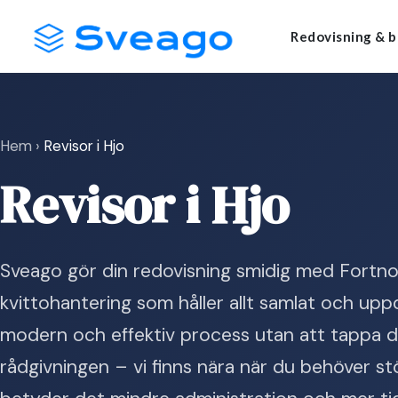
Skip
Launch login modal
Launch register modal
Redovisning & b
to
content
Hem
›
Revisor i Hjo
Revisor i Hjo
Sveago gör din redovisning smidig med Fortnox
kvittohantering som håller allt samlat och uppd
modern och effektiv process utan att tappa d
rådgivningen – vi finns nära när du behöver st