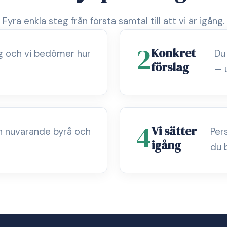
Fyra enkla steg från första samtal till att vi är igång.
2
Konkret
ag och vi bedömer hur
Du
förslag
— 
4
Vi sätter
n nuvarande byrå och
Per
igång
du 