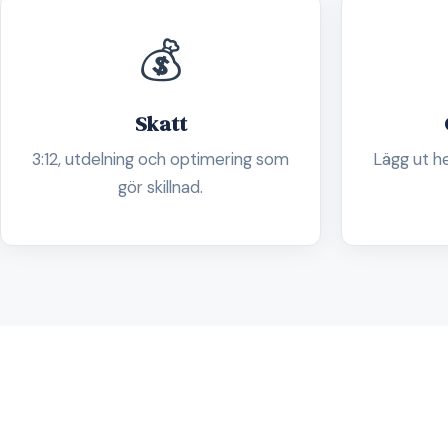
💰
Skatt
3:12, utdelning och optimering som
Lägg ut h
gör skillnad.