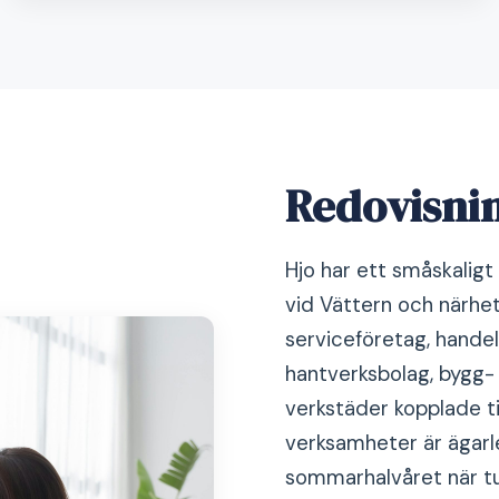
Redovisnin
Hjo har ett småskaligt
vid Vättern och närhet
serviceföretag, hande
hantverksbolag, bygg- 
verkstäder kopplade ti
verksamheter är ägar
sommarhalvåret när tu