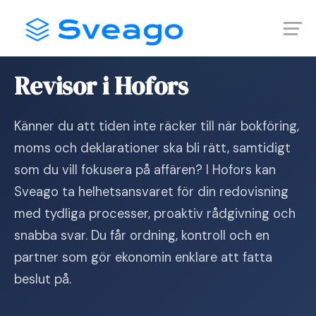
Skip
Launch login modal
Launch register modal
to
content
Hem
›
Revisor i Hofors
Revisor i Hofors
Känner du att tiden inte räcker till när bokföring,
moms och deklarationer ska bli rätt, samtidigt
som du vill fokusera på affären? I Hofors kan
Sveago ta helhetsansvaret för din redovisning
med tydliga processer, proaktiv rådgivning och
snabba svar. Du får ordning, kontroll och en
partner som gör ekonomin enklare att fatta
beslut på.