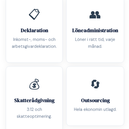
📋
👥
Deklaration
Löneadministration
Inkomst-, moms- och
Löner i rätt tid, varje
arbetsgivardeklaration.
månad.
💰
🔄
Skatterådgivning
Outsourcing
3:12 och
Hela ekonomin utlagd.
skatteoptimering.