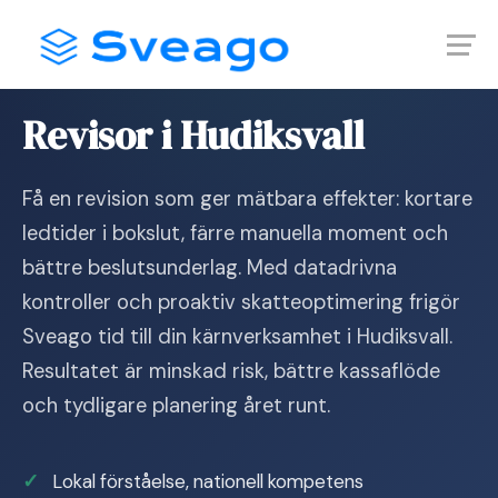
Skip
Launch login modal
Launch register modal
to
content
Hem
›
Revisor i Hudiksvall
Revisor i Hudiksvall
Få en revision som ger mätbara effekter: kortare
ledtider i bokslut, färre manuella moment och
bättre beslutsunderlag. Med datadrivna
kontroller och proaktiv skatteoptimering frigör
Sveago tid till din kärnverksamhet i Hudiksvall.
Resultatet är minskad risk, bättre kassaflöde
och tydligare planering året runt.
Lokal förståelse, nationell kompetens