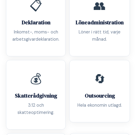
📋
👥
Deklaration
Löneadministration
Inkomst-, moms- och
Löner i rätt tid, varje
arbetsgivardeklaration.
månad.
💰
🔄
Skatterådgivning
Outsourcing
3:12 och
Hela ekonomin utlagd.
skatteoptimering.