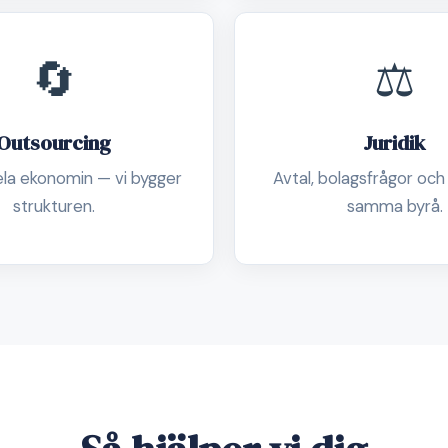
🔄
⚖️
Outsourcing
Juridik
ela ekonomin — vi bygger
Avtal, bolagsfrågor och
strukturen.
samma byrå.