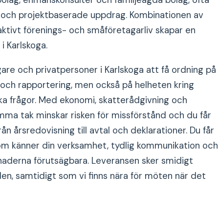
olag, enmanskonsulter och familjeägda bolag, ofta
 och projektbaserade uppdrag. Kombinationen av
 aktivt förenings- och småföretagarliv skapar en
i Karlskoga.
are och privatpersoner i Karlskoga att få ordning på
 och rapportering, men också på helheten kring
iska frågor. Med ekonomi, skatterådgivning och
mma tak minskar risken för missförstånd och du får
rån årsredovisning till avtal och deklarationer. Du får
som känner din verksamhet, tydlig kommunikation och
tnaderna förutsägbara. Leveransen sker smidigt
den, samtidigt som vi finns nära för möten när det