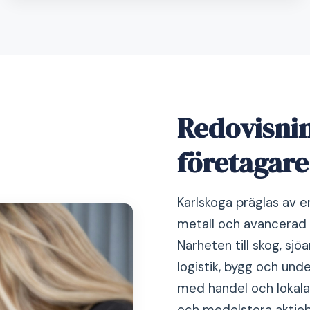
Redovisnin
företagare
Karlskoga präglas av en
metall och avancerad t
Närheten till skog, sjö
logistik, bygg och unde
med handel och lokala