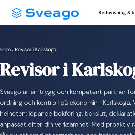
Skip
Launch login modal
Launch register modal
Redovisning & b
to
content
Hem
›
Revisor i Karlskoga
Revisor i Karlsko
Sveago är en trygg och kompetent partner för 
ordning och kontroll på ekonomin i Karlskoga. 
helheten: löpande bokföring, bokslut, deklarat
anpassat efter din verksamhet. Med proaktiv r