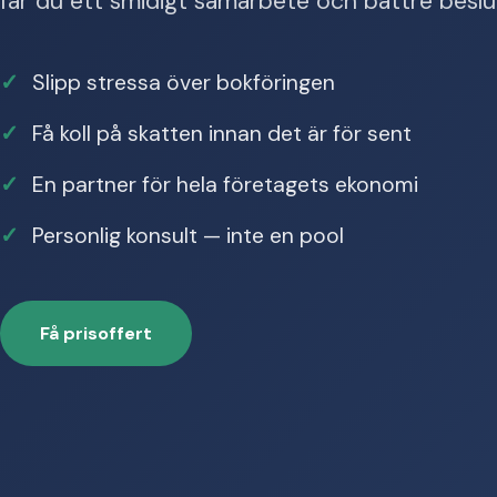
får du ett smidigt samarbete och bättre beslu
Slipp stressa över bokföringen
Få koll på skatten innan det är för sent
En partner för hela företagets ekonomi
Personlig konsult — inte en pool
Få prisoffert