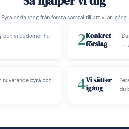
Så hjälper vi dig
Fyra enkla steg från första samtal till att vi är igång.
2
Konkret
ag och vi bedömer hur
Du
förslag
— 
4
Vi sätter
n nuvarande byrå och
Per
igång
du 