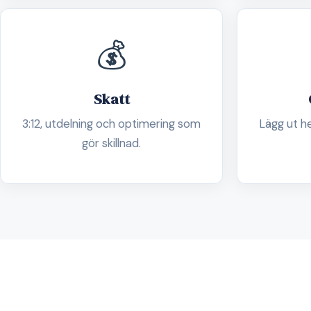
💰
Skatt
3:12, utdelning och optimering som
Lägg ut h
gör skillnad.