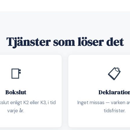
Tjänster som löser det
📑
📋
Bokslut
Deklaratio
lut enligt K2 eller K3, i tid
Inget missas — varken av
varje år.
tidsfrister.