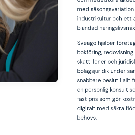
och medelstora aktieb
med säsongsvariation
industrikultur och ett
blandad näringslivsmix 
Sveago hjälper företag
bokföring, redovisning
skatt, löner och jurid
bolagsjuridik under sa
snabbare beslut i allt f
en personlig konsult 
fast pris som gör kos
digitalt med säkra flö
behövs.