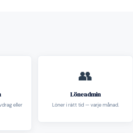
👥
n
Löneadmin
drag eller
Löner i rätt tid — varje månad.