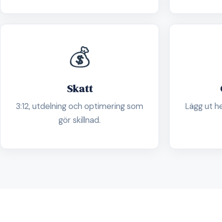
💰
Skatt
3:12, utdelning och optimering som
Lägg ut h
gör skillnad.