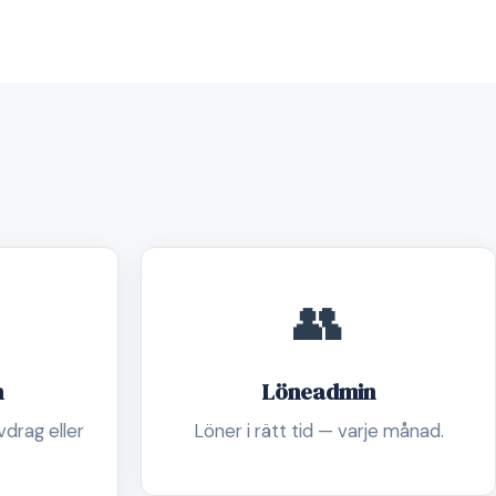
👥
n
Löneadmin
drag eller
Löner i rätt tid — varje månad.