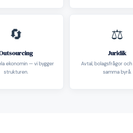
🔄
⚖️
Outsourcing
Juridik
ela ekonomin — vi bygger
Avtal, bolagsfrågor och
strukturen.
samma byrå.