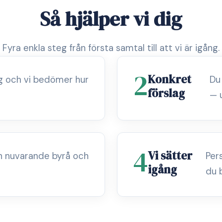
Så hjälper vi dig
Fyra enkla steg från första samtal till att vi är igång.
2
Konkret
ag och vi bedömer hur
Du
förslag
— 
4
Vi sätter
n nuvarande byrå och
Per
igång
du 