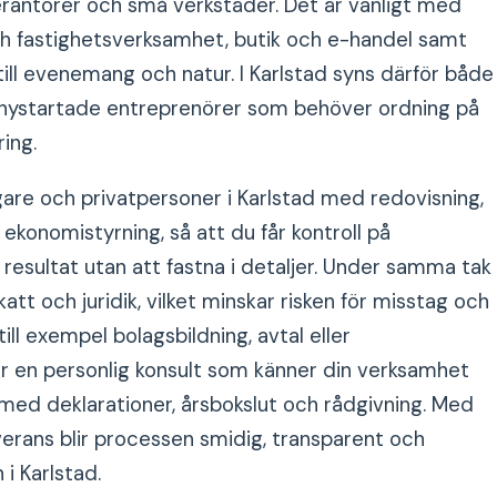
antörer och små verkstäder. Det är vanligt med
ch fastighetsverksamhet, butik och e-handel samt
ill evenemang och natur. I Karlstad syns därför både
 nystartade entreprenörer som behöver ordning på
ing.
are och privatpersoner i Karlstad med redovisning,
ekonomistyrning, så att du får kontroll på
esultat utan att fastna i detaljer. Under samma tak
tt och juridik, vilket minskar risken för misstag och
till exempel bolagsbildning, avtal eller
år en personlig konsult som känner din verksamhet
med deklarationer, årsbokslut och rådgivning. Med
everans blir processen smidig, transparent och
i Karlstad.