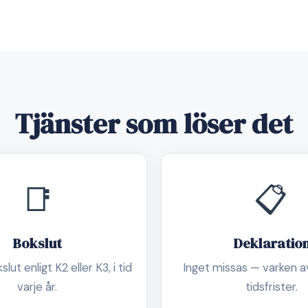
Tjänster som löser det
📑
📋
Bokslut
Deklaratio
lut enligt K2 eller K3, i tid
Inget missas — varken av
varje år.
tidsfrister.