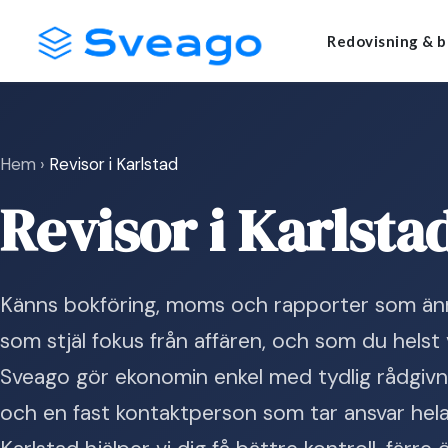
Skip
Launch login modal
Launch register modal
Redovisning & b
to
content
Hem
›
Revisor i Karlstad
Revisor i Karlsta
Känns bokföring, moms och rapporter som änn
som stjäl fokus från affären, och som du helst v
Sveago gör ekonomin enkel med tydlig rådgivni
och en fast kontaktperson som tar ansvar hela