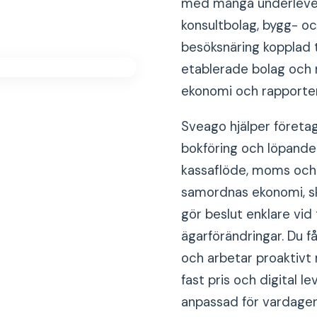
med många underlever
konsultbolag, bygg- o
besöksnäring kopplad t
etablerade bolag och
ekonomi och rapporter
Sveago hjälper företag
bokföring och löpande 
kassaflöde, moms och r
samordnas ekonomi, ska
gör beslut enklare vid 
ägarförändringar. Du f
och arbetar proaktivt 
fast pris och digital l
anpassad för vardagen 