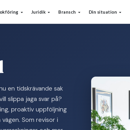
okföring
Juridik
Bransch
Din situation
d
u en tidskrävande sak
ill slippa jaga svar på?
ng, proaktiv uppföljning
 vägen. Som revisor i