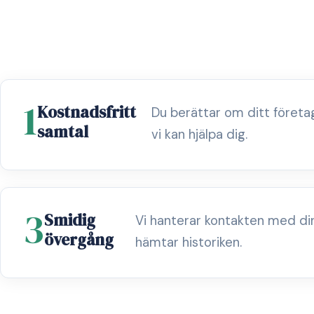
1
Kostnadsfritt
Du berättar om ditt föret
samtal
vi kan hjälpa dig.
3
Smidig
Vi hanterar kontakten med di
övergång
hämtar historiken.