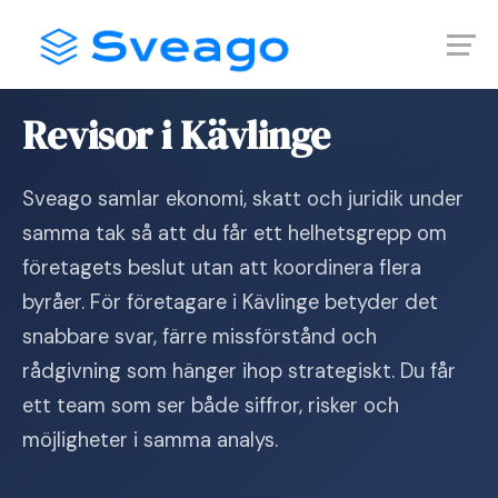
Skip
Launch login modal
Launch register modal
to
content
Hem
›
Revisor i Kävlinge
Revisor i Kävlinge
Sveago samlar ekonomi, skatt och juridik under
samma tak så att du får ett helhetsgrepp om
företagets beslut utan att koordinera flera
byråer. För företagare i Kävlinge betyder det
snabbare svar, färre missförstånd och
rådgivning som hänger ihop strategiskt. Du får
ett team som ser både siffror, risker och
möjligheter i samma analys.