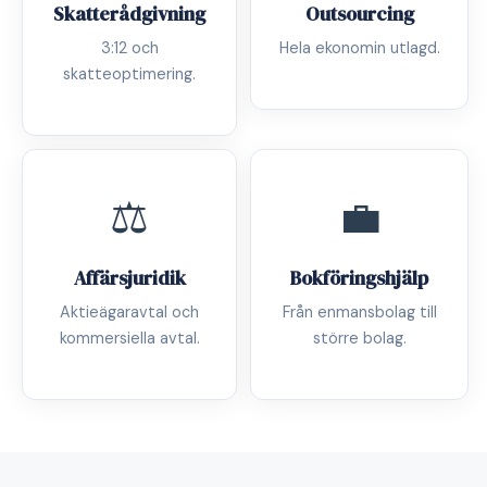
Skatterådgivning
Outsourcing
3:12 och
Hela ekonomin utlagd.
skatteoptimering.
⚖️
💼
Affärsjuridik
Bokföringshjälp
Aktieägaravtal och
Från enmansbolag till
kommersiella avtal.
större bolag.