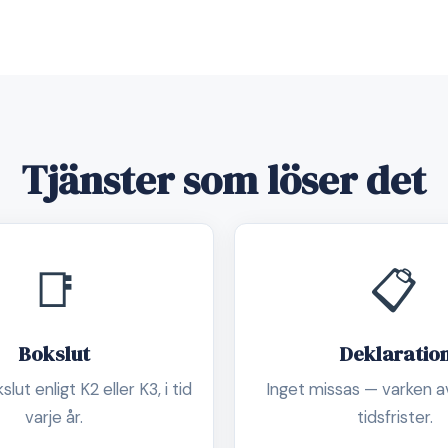
Tjänster som löser det
📑
📋
Bokslut
Deklaratio
lut enligt K2 eller K3, i tid
Inget missas — varken av
varje år.
tidsfrister.