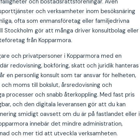
mfälligheter och bostadsrättsföreningar. Även
nsporttjänster och verksamheter inom besöksnäring
anliga, ofta som enmansföretag eller familjedrivna
ill Stockholm gör att många driver konsultbolag eller
teföretag från Kopparmora.
gare och privatpersoner i Kopparmora med en
är redovisning, bokföring, skatt och juridik hanteras
r en personlig konsult som tar ansvar för helheten,
 och moms till bokslut, årsredovisning och
ga processer och snabb återkoppling. Med fast pris
gbar, och den digitala leveransen gör att du kan
nering smidigt oavsett om du är på fastlandet eller i
Kopparmora innebär det mindre administration,
vnad och mer tid att utveckla verksamheten.