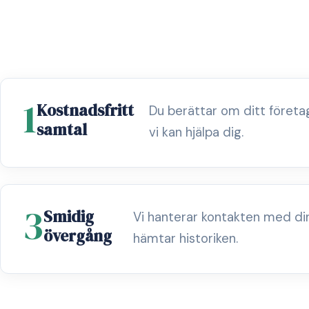
1
Kostnadsfritt
Du berättar om ditt föret
samtal
vi kan hjälpa dig.
3
Smidig
Vi hanterar kontakten med di
övergång
hämtar historiken.