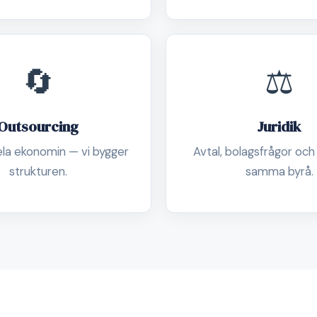
🔄
⚖️
Outsourcing
Juridik
ela ekonomin — vi bygger
Avtal, bolagsfrågor och
strukturen.
samma byrå.