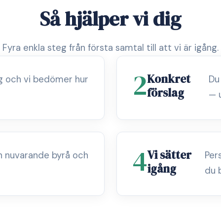
Så hjälper vi dig
Fyra enkla steg från första samtal till att vi är igång.
2
Konkret
ag och vi bedömer hur
Du
förslag
— 
4
Vi sätter
n nuvarande byrå och
Per
igång
du 