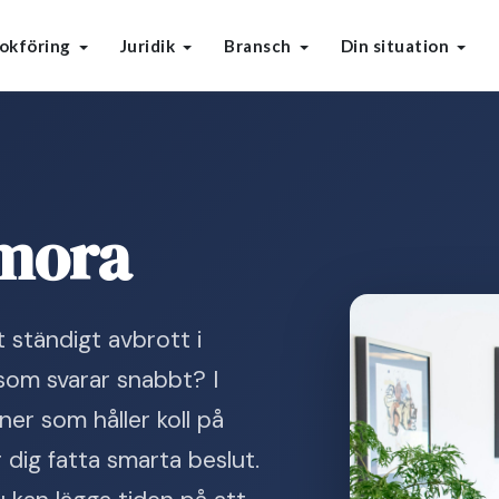
okföring
Juridik
Bransch
Din situation
rmora
 ständigt avbrott i
som svarar snabbt? I
er som håller koll på
r dig fatta smarta beslut.