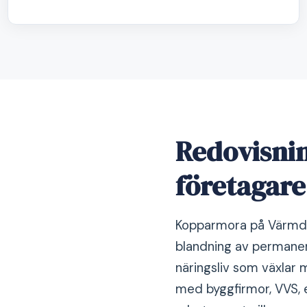
Redovisni
företagare
Kopparmora på Värmdö
blandning av permanen
näringsliv som växlar 
med byggfirmor, VVS, 