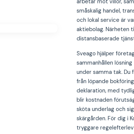
arbetar mot villor, sa
småskalig handel, tra
och lokal service är v
aktiebolag. Närheten t
distansbaserade tjäns
Sveago hjälper företa
sammanhållen lösning d
under samma tak. Du få
från löpande bokföring
deklaration, med tydli
blir kostnaden förutsä
sköta underlag och sig
skärgården. För dig i 
tryggare regelefterle