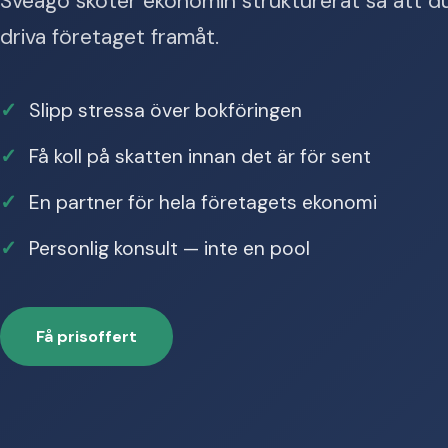
Sveago sköter ekonomin strukturerat så att du
driva företaget framåt.
Slipp stressa över bokföringen
Få koll på skatten innan det är för sent
En partner för hela företagets ekonomi
Personlig konsult — inte en pool
Få prisoffert