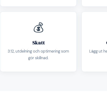
💰
Skatt
3:12, utdelning och optimering som
Lägg ut h
gör skillnad.