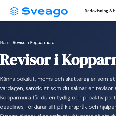
Skip
Launch login modal
Launch register modal
Redovisning & b
to
content
Hem
›
Revisor i Kopparmora
Revisor i Koppa
Känns bokslut, moms och skatteregler som ett
vardagen, samtidigt som du saknar en revisor 
Kopparmora får du en tydlig och proaktiv partn
deadlines, förklarar allt på klarspråk och hjälpe