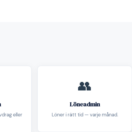
👥
n
Löneadmin
drag eller
Löner i rätt tid — varje månad.