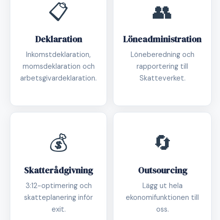
📋
👥
Deklaration
Löneadministration
Inkomstdeklaration,
Löneberedning och
momsdeklaration och
rapportering till
arbetsgivardeklaration.
Skatteverket.
💰
🔄
Skatterådgivning
Outsourcing
3:12-optimering och
Lägg ut hela
skatteplanering inför
ekonomifunktionen till
exit.
oss.