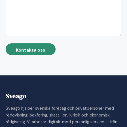
Kontakta oss
Sveago
Sveago hjälper svenska företag och privatpersoner med
redovisning, bokföring, skatt, lön, juridik och ekonomisk
rådgivning. Vi arbetar digitalt med personlig service — från