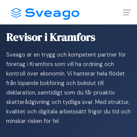
Skip
Launch login modal
Launch register modal
to
content
Hem
›
Revisor i Kramfors
Revisor i Kramfors
Sveago är en trygg och kompetent partner för
företag i Kramfors som vill ha ordning och
kontroll över ekonomin. Vi hanterar hela flödet
från löpande bokföring och bokslut till
deklaration, samtidigt som du får proaktiv
skatterådgivning och tydliga svar. Med struktur,
kvalitet och digitala arbetssätt frigör du tid och
minskar risken för fel.